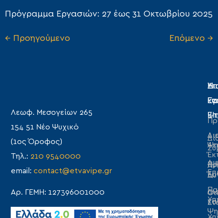
Πρόγραμμα Εργασιών: 27 έως 31 Οκτωβρίου 2025
←
Προηγούμενο
Επόμενο
→
Η
Υπ
Δι
Ετ
Εγ
κα
Λεωφ. Μεσογείων 265
Επ
Ψη
Πρ
154 51 Νέο Ψυχικό
Δι
Δι
Δι
(1ος Όροφος)
Λε
Ψη
Συ
Έκ
Τηλ.:
210 9540000
Δι
Πρ
Αν
email:
contact@etvavipe.gr
Επ
Έρ
Δυ
Πα
Δι
Αρ. ΓΕΜΗ: 127396001000
Οι
Υπ
κα
Στ
Ψη
Υπ