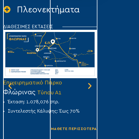
Πλεονεκτήματα
ΔΙΑΘΕΣΙΜΕΣ ΕΚΤΑΣΕΙΣ
Επιχειρηματικό Πάρκο
Επιχειρηματικό
Φλώρινας
Τρίπολης
Τύπου Α1
Τύπ
Έκταση: 1.078,076 στρ.
Έκταση: 1.640,28
Συντελεστής Κάλυψης: Έως 70%
Συντελεστής Κά
ΜΑΘΕΤΕ ΠΕΡΙΣΣΟΤΕΡΑ