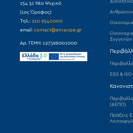
Διοικητικ
154 51 Νέο Ψυχικό
Ανθρώπιν
(1ος Όροφος)
Τηλ.:
210 9540000
Οικονομικ
email:
contact@etvavipe.gr
Οικονομικ
Συγγενών
Αρ. ΓΕΜΗ: 127396001000
Περιβάλ
Περιβαλλο
ESG & ISO
Κανονιστ
Περιβαλλο
(ΑΕΠΟ)
Πράξεις Ε
Λειτουργί