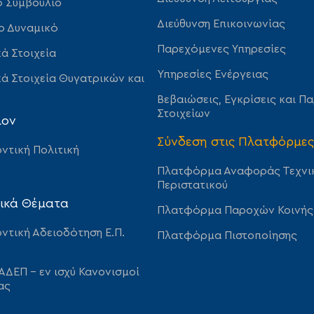
ό Συμβούλιο
Διεύθυνση Επικοινωνίας
ο Δυναμικό
Παρεχόμενες Υπηρεσίες
ά Στοιχεία
Υπηρεσίες Ενέργειας
ά Στοιχεία Θυγατρικών και
Βεβαιώσεις, Εγκρίσεις και Π
Στοιχείων
λον
Σύνδεση στις Πλατφόρμες
ντική Πολιτική
Πλατφόρμα Αναφοράς Τεχνι
Περιστατικού
ικά Θέματα
Πλατφόρμα Παροχών Κοινής
ντική Αδειοδότηση Ε.Π.
Πλατφόρμα Πιστοποίησης
ΑΔΕΠ – εν ισχύ Κανονισμοί
ας