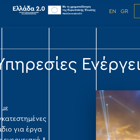
EN
GR
πηρεσίες Ενέργε
 με
Εγκατεστημένες
άδιο για έργα