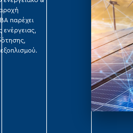
ο ενεργειακό &
παροχή
ΤΒΑ παρέχει
ς ενέργειας,
δότησης,
εξοπλισμού.