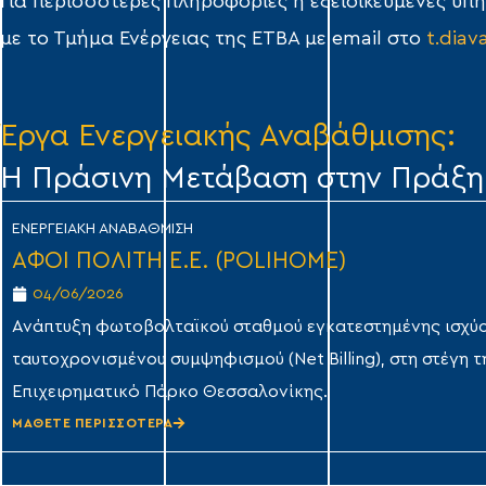
Για περισσότερες πληροφορίες ή εξειδικευμένες υπη
με το Τμήμα Ενέργειας της ΕΤΒΑ με email στο
t.diav
Έργα Ενεργειακής Αναβάθμισης:
Η Πράσινη Μετάβαση στην Πράξη
ΕΝΕΡΓΕΙΑΚΉ ΑΝΑΒΆΘΜΙΣΗ
ΑΦΟΙ ΠΟΛΙΤΗ Ε.Ε. (POLIHOME)
04/06/2026
Ανάπτυξη φωτοβολταϊκού σταθμού εγκατεστημένης ισχύο
ταυτοχρονισμένου συμψηφισμού (Net Billing), στη στέγη τ
Επιχειρηματικό Πάρκο Θεσσαλονίκης.
ΜΑΘΕΤΕ ΠΕΡΙΣΣΟΤΕΡΑ