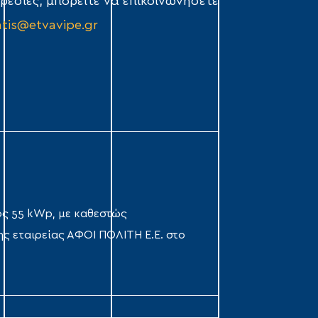
ρεσίες, μπορείτε να επικοινωνήσετε
atis@etvavipe.gr
ς 55 kWp, με καθεστώς
ης εταιρείας ΑΦΟΙ ΠΟΛΙΤΗ Ε.Ε. στο