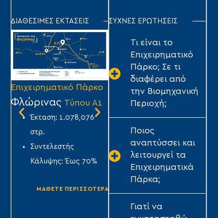
ΔΙΑΘΕΣΙΜΕΣ ΕΚΤΑΣΕΙΣ
ΣΥΧΝΕΣ ΕΡΩΤΗΣΕΙΣ
Τι είναι το
Επιχειρηματικό
Πάρκο; Σε τι
διαφέρει από
Επιχειρηματικό Πάρκο
Επιχειρηματικό Πάρκο
Επ
την Βιομηχανική
Φλώρινας
Τρίπολης
Σ
Τύπου Α1
Τύπου Α1
Περιοχή;
Έκταση: 1.078,076
Έκταση: 1.640,282
Ποιος
στρ.
στρ.
αναπτύσσει και
Συντελεστής
Συντελεστής
λειτουργεί τα
Κάλυψης: Έως 70%
Κάλυψης: Έως 70%
Επιχειρηματικά
ΤΥ
Πάρκα;
ΜΑΘΕΤΕ ΠΕΡΙΣΣΟΤΕΡΑ
ΜΑΘΕΤΕ ΠΕΡΙΣΣΟΤΕΡΑ
Γιατί να