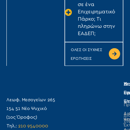
σε ένα
Επιχειρηματικό
Πάρκο; Τι
πληρώνω στην
ΕΑΔΕΠ;
ΟΛΕΣ ΟΙ ΣΥΧΝΕΣ
ΕΡΩΤΗΣΕΙΣ
Η
Υπ
Δι
Ετ
Εγ
κα
Λεωφ. Μεσογείων 265
Επ
Ψη
Πρ
154 51 Νέο Ψυχικό
Δι
Δι
Δι
(1ος Όροφος)
Λε
Ψη
Συ
Έκ
Τηλ.:
210 9540000
Δι