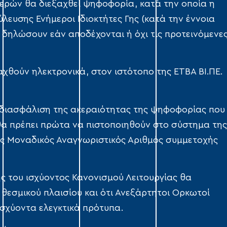
ημερών θα διεξαχθεί ψηφοφορία, κατά την οποία η
ύλευσης Ενήμεροι Ιδιοκτήτες Γης (κατά την έννοια
α δηλώσουν εάν αποδέχονται ή όχι τις προτεινόμενε
χθούν ηλεκτρονικά, στον ιστότοπο της ΕΤΒΑ ΒΙ.ΠΕ.
η διασφάλιση της ακεραιότητας της ψηφοφορίας που
 θα πρέπει πρώτα να πιστοποιηθούν στο σύστημα της
κός Μοναδικός Αναγνωριστικός Αριθμός συμμετοχής
ς του ισχύοντος Κανονισμού Λειτουργίας θα
 θεσμικού πλαισίου και ότι Ανεξάρτητοι Ορκωτοί
σχύοντα ελεγκτικά πρότυπα.