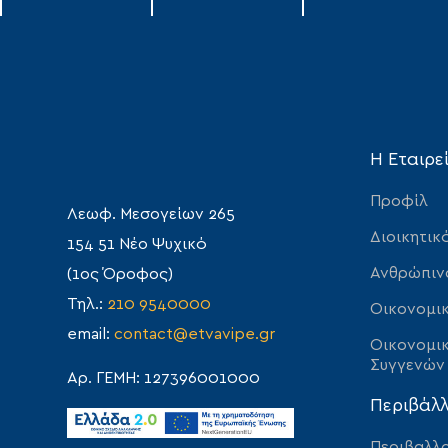
Η Εταιρε
Προφίλ
Λεωφ. Μεσογείων 265
Διοικητικ
154 51 Νέο Ψυχικό
Ανθρώπιν
(1ος Όροφος)
Τηλ.:
210 9540000
Οικονομικ
email:
contact@etvavipe.gr
Οικονομικ
Συγγενών
Αρ. ΓΕΜΗ: 127396001000
Περιβάλ
Περιβαλλο