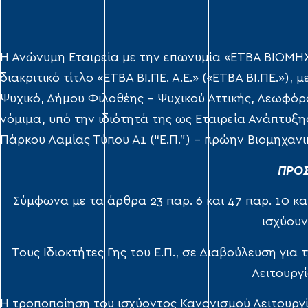
Η Ανώνυμη Εταιρεία με την επωνυμία «ΕΤΒΑ ΒΙΟΜΗ
διακριτικό τίτλο «ΕΤΒΑ ΒΙ.ΠΕ. Α.Ε.» («ΕΤΒΑ ΒΙ.ΠΕ.»),
Ψυχικό, Δήμου Φιλοθέης – Ψυχικού Αττικής, Λεωφόρ
νόμιμα, υπό την ιδιότητά της ως Εταιρεία Ανάπτυξης
Πάρκου Λαμίας Τύπου Α1 (“Ε.Π.”) – πρώην Βιομηχανι
ΠΡΟΣ
Σύμφωνα με τα άρθρα 23 παρ. 6 και 47 παρ. 10 κα
ισχύου
Τους Ιδιοκτήτες Γης του Ε.Π., σε Διαβούλευση γι
Λειτουργί
Η τροποποίηση του ισχύοντος Κανονισμού Λειτουργί