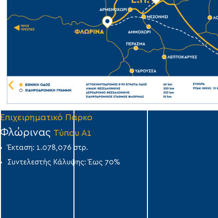
Επιχειρηματικό Πάρκο
Φλώρινας
Τύπου Α1
Έκταση: 1.078,076 στρ.
Συντελεστής Κάλυψης: Έως 70%