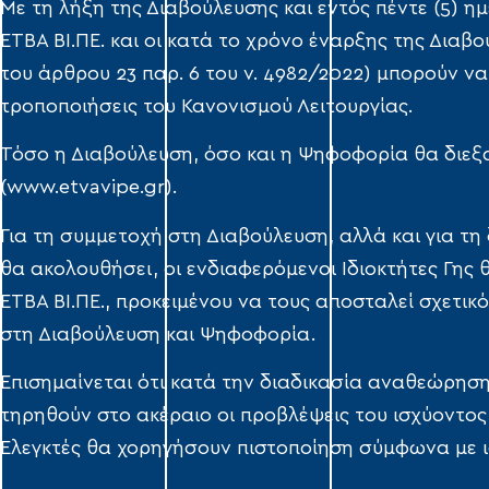
Με τη λήξη της Διαβούλευσης και εντός πέντε (5) 
ΕΤΒΑ ΒΙ.ΠΕ. και οι κατά το χρόνο έναρξης της Διαβο
του άρθρου 23 παρ. 6 του ν. 4982/2022) μπορούν ν
τροποποιήσεις του Κανονισμού Λειτουργίας.
Τόσο η Διαβούλευση, όσο και η Ψηφοφορία θα διεξα
(www.etvavipe.gr).
Για τη συμμετοχή στη Διαβούλευση, αλλά και για τ
θα ακολουθήσει, οι ενδιαφερόμενοι Ιδιοκτήτες Γης
ΕΤΒΑ ΒΙ.ΠΕ., προκειμένου να τους αποσταλεί σχετι
στη Διαβούλευση και Ψηφοφορία.
Επισημαίνεται ότι κατά την διαδικασία αναθεώρηση
τηρηθούν στο ακέραιο οι προβλέψεις του ισχύοντος
Ελεγκτές θα χορηγήσουν πιστοποίηση σύμφωνα με ι