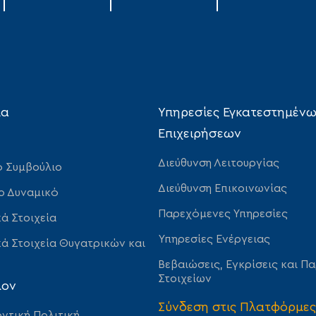
ία
Υπηρεσίες Εγκατεστημέν
Επιχειρήσεων
Διεύθυνση Λειτουργίας
ό Συμβούλιο
Διεύθυνση Επικοινωνίας
ο Δυναμικό
Παρεχόμενες Υπηρεσίες
ά Στοιχεία
Υπηρεσίες Ενέργειας
ά Στοιχεία Θυγατρικών και
Βεβαιώσεις, Εγκρίσεις και Π
Στοιχείων
λον
Σύνδεση στις Πλατφόρμες
ντική Πολιτική