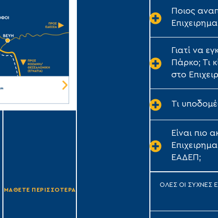
Ποιος αναπ
Επιχειρημα
Γιατί να ε
Πάρκο; Τι 
στο Επιχει
Τι υποδομέ
Επιχειρηματικό Πάρκο
Τρίπολης
Είναι πιο 
Τύπου Α1
Επιχειρημα
Έκταση: 1.640,282 στρ.
ΕΑΔΕΠ;
Συντελεστής Κάλυψης: Έως 70%
ΟΛΕΣ ΟΙ ΣΥΧΝΕΣ 
ΜΑΘΕΤΕ ΠΕΡΙΣΣΟΤΕΡΑ