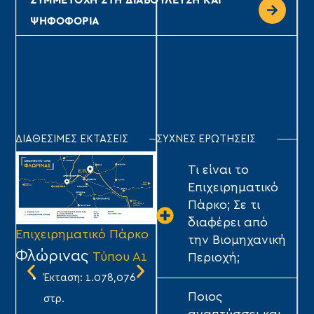
ΣΥΜΜΕΤΟΧΗ ΣΤΗ ΔΙΑΒΟΥΛΕΥΣΗ ΚΑΙ
ΨΗΦΟΦΟΡΙΑ
ΔΙΑΘΕΣΙΜΕΣ ΕΚΤΑΣΕΙΣ
ΣΥΧΝΕΣ ΕΡΩΤΗΣΕΙΣ
Τι είναι το
Επιχειρηματικό
Πάρκο; Σε τι
διαφέρει από
Επιχειρηματικό Πάρκο
Επιχειρηματικό Πάρκο
Επ
την Βιομηχανική
Φλώρινας
Τρίπολης
Σ
Τύπου Α1
Τύπου Α1
Περιοχή;
Έκταση: 1.078,076
Έκταση: 1.640,282
Ποιος
στρ.
στρ.