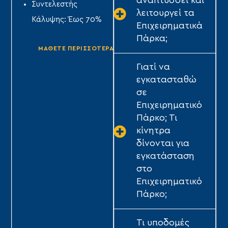
αναπτύσσει και
Συντελεστής
Συντελεστής
λειτουργεί τα
Κάλυψης: Έως 70%
Κάλυψης: Έως 70%
Επιχειρηματικά
ΤΥ
Πάρκα;
ΜΑΘΕΤΕ ΠΕΡΙΣΣΟΤΕΡΑ
ΜΑΘΕΤΕ ΠΕΡΙΣΣΟΤΕΡΑ
Γιατί να
εγκατασταθώ
σε
Επιχειρηματικό
Πάρκο; Τι
κίνητρα
δίνονται για
εγκατάσταση
στο
Επιχειρηματικό
Πάρκο;
Τι υποδομές