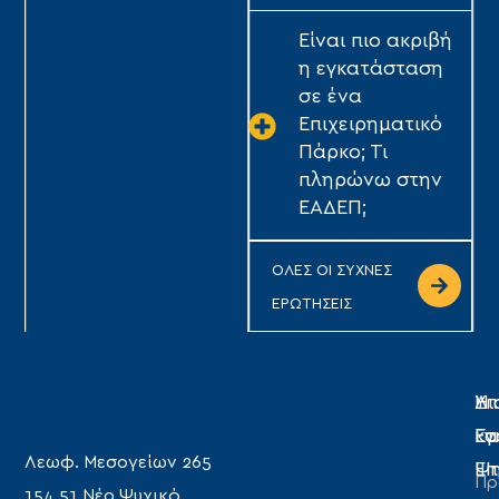
Είναι πιο ακριβή
η εγκατάσταση
σε ένα
Επιχειρηματικό
Πάρκο; Τι
πληρώνω στην
ΕΑΔΕΠ;
ΟΛΕΣ ΟΙ ΣΥΧΝΕΣ
ΕΡΩΤΗΣΕΙΣ
Η
Υπ
Δι
Ετ
Εγ
κα
Λεωφ. Μεσογείων 265
Επ
Ψη
Πρ
154 51 Νέο Ψυχικό