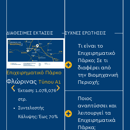
ΔΙΑΘΕΣΙΜΕΣ ΕΚΤΑΣΕΙΣ
ΣΥΧΝΕΣ ΕΡΩΤΗΣΕΙΣ
Τι είναι το
Επιχειρηματικό
Πάρκο; Σε τι
διαφέρει από
Επιχειρηματικό Πάρκο
Επιχειρηματικό Πάρκο
Επ
την Βιομηχανική
Φλώρινας
Τρίπολης
Σ
Τύπου Α1
Τύπου Α1
Περιοχή;
Έκταση: 1.078,076
Έκταση: 1.640,282
Ποιος
στρ.
στρ.
αναπτύσσει και
Συντελεστής
Συντελεστής
λειτουργεί τα
Κάλυψης: Έως 70%
Κάλυψης: Έως 70%
Επιχειρηματικά
ΤΥ
Πάρκα;