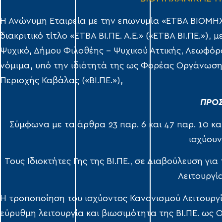
Η Ανώνυμη Εταιρεία με την επωνυμία «ΕΤΒΑ ΒΙΟΜΗ
διακριτικό τίτλο «ΕΤΒΑ ΒΙ.ΠΕ. Α.Ε.» («ΕΤΒΑ ΒΙ.ΠΕ.»),
Ψυχικό, Δήμου Φιλοθέης – Ψυχικού Αττικής, Λεωφόρ
νόμιμα, υπό την ιδιότητά της ως Φορέας Οργάνωση
Περιοχής Καβάλας («ΒΙ.ΠΕ.»),
ΠΡΟΣ
Σύμφωνα με τα άρθρα 23 παρ. 6 και 47 παρ. 10 κα
ισχύου
Τους Ιδιοκτήτες Γης της ΒΙ.ΠΕ., σε Διαβούλευση γ
Λειτουργία
Η τροποποίηση του ισχύοντος Κανονισμού Λειτουργί
εύρυθμη λειτουργία και βιωσιμότητα της ΒΙ.ΠΕ. ω