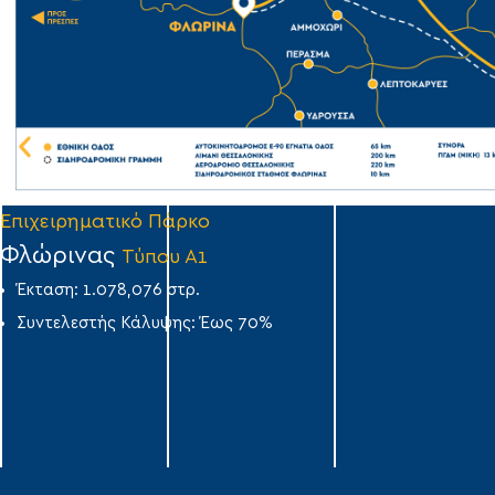
Επιχειρηματικό Πάρκο
Φλώρινας
Τύπου Α1
Έκταση: 1.078,076 στρ.
Συντελεστής Κάλυψης: Έως 70%