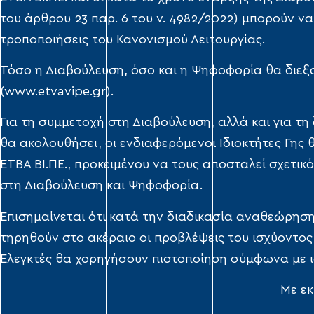
του άρθρου 23 παρ. 6 του ν. 4982/2022) μπορούν ν
τροποποιήσεις του Κανονισμού Λειτουργίας.
Τόσο η Διαβούλευση, όσο και η Ψηφοφορία θα διεξα
(www.etvavipe.gr).
Για τη συμμετοχή στη Διαβούλευση, αλλά και για τ
θα ακολουθήσει, οι ενδιαφερόμενοι Ιδιοκτήτες Γης
ΕΤΒΑ ΒΙ.ΠΕ., προκειμένου να τους αποσταλεί σχετι
στη Διαβούλευση και Ψηφοφορία.
Επισημαίνεται ότι κατά την διαδικασία αναθεώρηση
τηρηθούν στο ακέραιο οι προβλέψεις του ισχύοντος
Ελεγκτές θα χορηγήσουν πιστοποίηση σύμφωνα με ι
Με ε