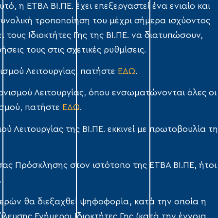
ό, η ΕΤΒΑ ΒΙ.ΠΕ. έχει επεξεργαστεί ένα ενιαίο και
 συνολική τροποποίηση του μέχρι σήμερα ισχύοντος
ί τους Ιδιοκτήτες Γης της ΒΙ.ΠΕ. να διατυπώσουν,
ήσεις τους στις σχετικές ρυθμίσεις.
νισμού Λειτουργίας, πατήστε
ΕΔΩ
.
νονισμού Λειτουργίας, όπου ενσωματώνονται όλες οι
ισμού, πατήστε
ΕΔΩ
.
ύ Λειτουργίας της ΒΙ.ΠΕ. εκκινεί με πρωτοβουλία τη
ας Πρόσκλησης στον ιστότοπο της ΕΤΒΑ ΒΙ.ΠΕ, ήτοι
.
ημερών θα διεξαχθεί ψηφοφορία, κατά την οποία η
ύλευσης Ενήμεροι Ιδιοκτήτες Γης (κατά την έννοια