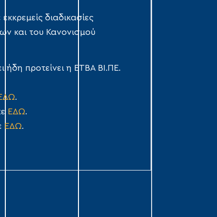
 εκκρεμείς διαδικασίες
ων και του Κανονισμού
 ήδη προτείνει η ΕΤΒΑ ΒΙ.ΠΕ.
ΕΔΩ
.
τε
ΕΔΩ
.
ε
ΕΔΩ
.