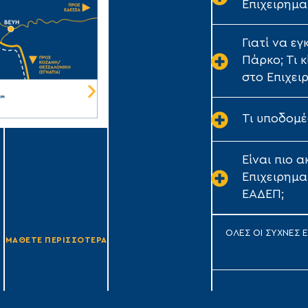
Επιχειρημα
Γιατί να ε
Πάρκο; Τι 
στο Επιχει
Τι υποδομέ
Επιχειρηματικό Πάρκο
Τρίπολης
Είναι πιο 
Τύπου Α1
Επιχειρημα
Έκταση: 1.640,282 στρ.
ΕΑΔΕΠ;
Συντελεστής Κάλυψης: Έως 70%
ΟΛΕΣ ΟΙ ΣΥΧΝΕΣ 
ΜΑΘΕΤΕ ΠΕΡΙΣΣΟΤΕΡΑ