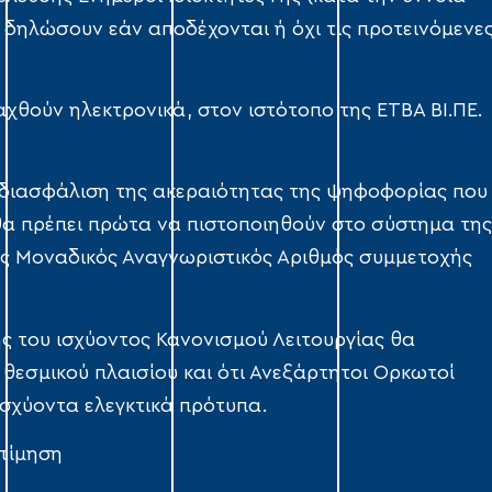
α δηλώσουν εάν αποδέχονται ή όχι τις προτεινόμενε
χθούν ηλεκτρονικά, στον ιστότοπο της ΕΤΒΑ ΒΙ.ΠΕ.
η διασφάλιση της ακεραιότητας της ψηφοφορίας που
 θα πρέπει πρώτα να πιστοποιηθούν στο σύστημα της
κός Μοναδικός Αναγνωριστικός Αριθμός συμμετοχής
ς του ισχύοντος Κανονισμού Λειτουργίας θα
 θεσμικού πλαισίου και ότι Ανεξάρτητοι Ορκωτοί
σχύοντα ελεγκτικά πρότυπα.
κτίμηση