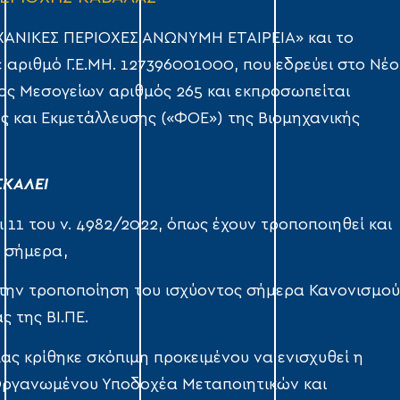
ΧΑΝΙΚΕΣ ΠΕΡΙΟΧΕΣ ΑΝΩΝΥΜΗ ΕΤΑΙΡΕΙΑ» και το
 με αριθμό Γ.Ε.ΜΗ. 127396001000, που εδρεύει στο Νέο
ος Μεσογείων αριθμός 265 και εκπροσωπείται
ς και Εκμετάλλευσης («ΦΟΕ») της Βιομηχανικής
ΚΑΛΕΙ
ι 11 του ν. 4982/2022, όπως έχουν τροποποιηθεί και
ν σήμερα,
ια την τροποποίηση του ισχύοντος σήμερα Κανονισμο
ς της ΒΙ.ΠΕ.
ας κρίθηκε σκόπιμη προκειμένου να ενισχυθεί η
ς Οργανωμένου Υποδοχέα Μεταποιητικών και