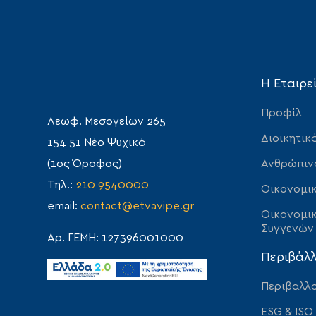
Η Εταιρε
Προφίλ
Λεωφ. Μεσογείων 265
Διοικητικ
154 51 Νέο Ψυχικό
Ανθρώπιν
(1ος Όροφος)
Τηλ.:
210 9540000
Οικονομικ
email:
contact@etvavipe.gr
Οικονομικ
Συγγενών
Αρ. ΓΕΜΗ: 127396001000
Περιβάλ
Περιβαλλο
ESG & ISO