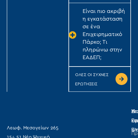
Είναι πιο ακριβή
η εγκατάσταση
σε ένα
Επιχειρηματικό
Πάρκο; Τι
πληρώνω στην
ΕΑΔΕΠ;
ΟΛΕΣ ΟΙ ΣΥΧΝΕΣ
ΕΡΩΤΗΣΕΙΣ
Η
Υπ
Δι
Ετ
Εγ
κα
Λεωφ. Μεσογείων 265
Επ
Ψη
Πρ
154 51 Νέο Ψυχικό