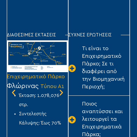
ΔΙΑΘΕΣΙΜΕΣ ΕΚΤΑΣΕΙΣ
ΣΥΧΝΕΣ ΕΡΩΤΗΣΕΙΣ
Τι είναι το
Επιχειρηματικό
Πάρκο; Σε τι
διαφέρει από
Επιχειρηματικό Πάρκο
Επιχειρηματικό Πάρκο
Επ
την Βιομηχανική
Φλώρινας
Τρίπολης
Σ
Τύπου Α1
Τύπου Α1
Περιοχή;
Έκταση: 1.078,076
Έκταση: 1.640,282
Ποιος
στρ.
στρ.
αναπτύσσει και
Συντελεστής
Συντελεστής
λειτουργεί τα
Κάλυψης: Έως 70%
Κάλυψης: Έως 70%
Επιχειρηματικά
ΤΥ
Πάρκα;