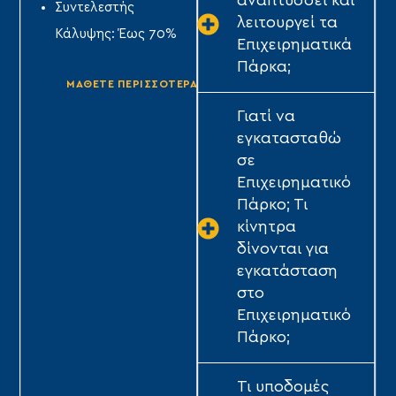
αναπτύσσει και
Συντελεστής
Συντελεστής
λειτουργεί τα
Κάλυψης: Έως 70%
Κάλυψης: Έως 70%
Επιχειρηματικά
ΤΥ
Πάρκα;
ΜΑΘΕΤΕ ΠΕΡΙΣΣΟΤΕΡΑ
ΜΑΘΕΤΕ ΠΕΡΙΣΣΟΤΕΡΑ
Γιατί να
εγκατασταθώ
σε
Επιχειρηματικό
Πάρκο; Τι
κίνητρα
δίνονται για
εγκατάσταση
στο
Επιχειρηματικό
Πάρκο;
Τι υποδομές