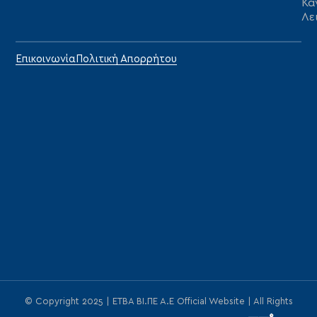
Κα
Λε
Επικοινωνία
Πολιτική Απορρήτου
© Copyright 2025 | ΕΤΒΑ ΒΙ.ΠΕ Α.Ε Official Website | All Rights