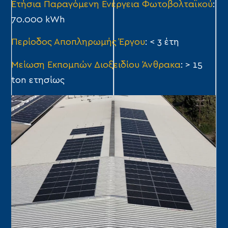
Ετήσια Παραγόμενη Ενέργεια Φωτοβολταϊκού
:
70.000 kWh
Περίοδος Αποπληρωμής Έργου
: < 3 έτη
Μείωση Εκπομπών Διοξειδίου Άνθρακα
: > 15
ton ετησίως