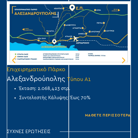
Επιχειρηματικό Πάρκο
Επ
Αλεξανδρούπολης
Ά
Τύπου Α1
Έκταση: 2.068,423 στρ.
Συντελεστής Κάλυψης: Έως 70%
ΜΑΘΕΤΕ ΠΕΡΙΣΣΟΤΕΡΑ
ΣΥΧΝΕΣ ΕΡΩΤΗΣΕΙΣ