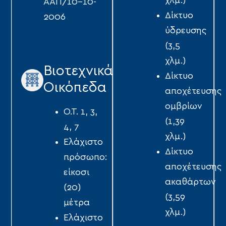
χλμ.)
ΑΑΠ/10-10-
Δίκτυο
2006
ύδρευσης
(3,5
χλμ.)
Βιοτεχνικά
Δίκτυο
Οικόπεδα
αποχέτευσης
οµβρίων
Ο.Τ. 1, 3,
(1,39
4, 7
χλμ.)
Ελάχιστο
Δίκτυο
πρόσωπο:
αποχέτευσης
είκοσι
ακαθάρτων
(20)
(3,59
µέτρα
χλμ.)
Ελάχιστο