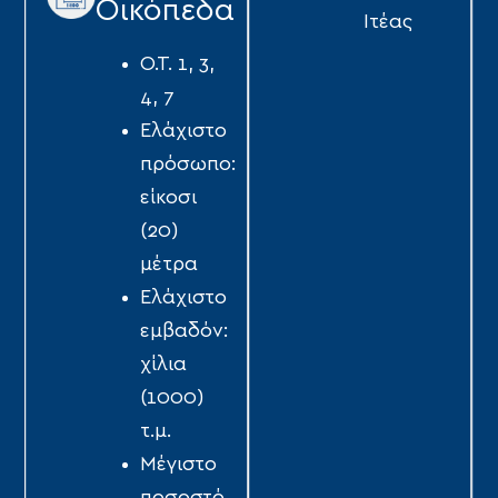
Οικόπεδα
Ιτέας
Ο.Τ. 1, 3,
4, 7
Ελάχιστο
πρόσωπο:
είκοσι
(20)
µέτρα
Ελάχιστο
εµβαδόν:
χίλια
(1000)
τ.µ.
Μέγιστο