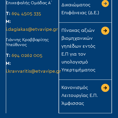
Επικεφαλής Ομάδας Α΄
Δικαιώματος
Επιφάνειας (Δ.Ε.)
Τ:
694 4505 335
Μ:
i.dagiakas@etvavipe.gr
Πίνακας αξιών
βιομηχανικών
Γιάννης Κραββαρίτης
Υπεύθυνος
γηπέδων εντός
Ε.Π για τον
Τ:
694 0262 005
υπολογισμό
Μ:
Υπερτιμήματος
i.kravvaritis@etvavipe.gr
Κανονισμός
Λειτουργίας Ε.Π.
Άμφισσας