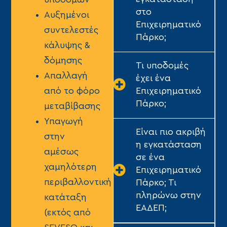
στο
Αυξημένοι
Επιχειρηματικό
συντελεστές
Πάρκο;
κάλυψης &
δόμησης
Τι υποδομές
Απαλλαγή
έχει ένα
από το φόρο
Επιχειρηματικό
Πάρκο;
μεταβίβασης
Υπαγωγή
Είναι πιο ακριβή
στην
η εγκατάσταση
αμέσως
σε ένα
χαμηλότερη
Επιχειρηματικό
περιβαλλοντική
Πάρκο; Τι
πληρώνω στην
κατάταξη
ΕΑΔΕΠ;
(εκτός από