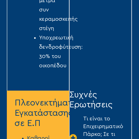
μέτρα
συν
κεραμοσκεπής
στέγη
Υποχρεωτική
δενδροφύτευση:
30% του
οικοπέδου
Συχνές
Πλεονεκτήματα
Ερωτήσεις
Εγκατάστασης
Τι είναι το
σε Ε.Π
Επιχειρηματικό
Πάρκο; Σε τι
Kαθαροί