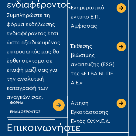
ενδιαφέροντος
Ενημερωτικό
Συμπληρώστε τη
έντυπο Ε.Π.
φόρμα εκδήλωσης
Άμφισσας
ενδιαφέροντος έτσι
ώστε εξειδικευμένος
Έκθεσης
εκπροσωπός μας θα
βιώσιμης
έρθει σύντομα σε
ανάπτυξης (ESG)
επαφή μαζί σας για
της «ΕΤΒΑ ΒΙ. ΠΕ.
την αναλυτική
Α.Ε.»
καταγραφή των
αναγκών σας.
Αίτηση
ΦΟΡΜΑ
Εγκατάστασης
ΕΝΔΙΑΦΕΡΟΝΤΟΣ
Εντός Ο.Υ.Μ.Ε.Δ.
Επικοινωνήστε