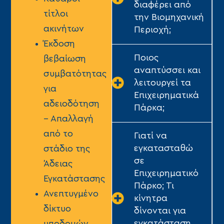
διαφέρει από
τίτλοι
την Βιομηχανική
ακινήτων
Περιοχή;
Έκδοση
Ποιος
βεβαίωση
αναπτύσσει και
συμβατότητας
λειτουργεί τα
για
Επιχειρηματικά
αδειοδότηση
Πάρκα;
– Απαλλαγή
από το
Γιατί να
εγκατασταθώ
στάδιο της
σε
Άδειας
Επιχειρηματικό
Εγκατάστασης
Πάρκο; Τι
Ανεπτυγμένο
κίνητρα
δίκτυο
δίνονται για
εγκατάσταση
υποδομών