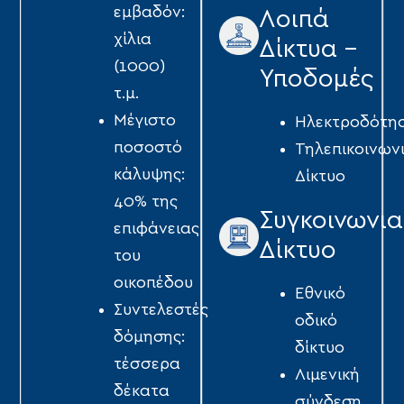
εµβαδόν:
Λοιπά
χίλια
Δίκτυα -
(1000)
Υποδομές
τ.µ.
Μέγιστο
Ηλεκτροδότη
ποσοστό
Τηλεπικοινων
κάλυψης:
Δίκτυο
40% της
Συγκοινωνια
επιφάνειας
Δίκτυο
του
οικοπέδου
Εθνικό
Συντελεστές
οδικό
δόµησης:
δίκτυο
τέσσερα
Λιμενική
δέκατα
σύνδεση