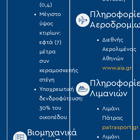
(0,4)
Πληροφορί
Μέγιστο
Αεροδρομί
ύψος
κτιρίων:
Διεθνής
εφτά (7)
Αερολιμένας
μέτρα
Αθηνών
συν
www.aia.gr
κεραμοσκεπής
στέγη
Πληροφορί
Υποχρεωτική
Λιμανιών
δενδροφύτευση:
30% του
Λιμάνι
οικοπέδου
Πάτρας
patrasport.gr
Βιομηχανικά
Λιμάνι