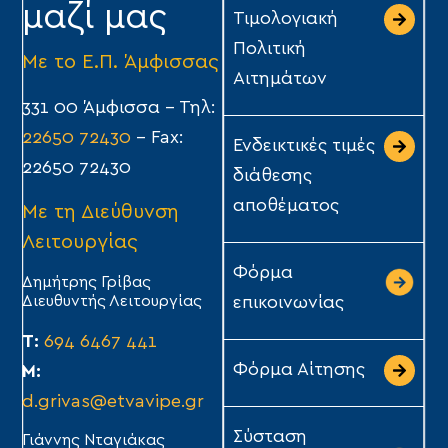
μαζί μας
Τιμολογιακή
Πολιτική
Με το Ε.Π. Άμφισσας
Αιτημάτων
331 00 Άμφισσα – Τηλ:
22650 72430
– Fax:
Ενδεικτικές τιμές
22650 72430
διάθεσης
αποθέματος
Με τη Διεύθυνση
Λειτουργίας
Φόρμα
Δημήτρης Γρίβας
Διευθυντής Λειτουργίας
επικοινωνίας
Τ:
694 6467 441
Φόρμα Αίτησης
Μ:
d.grivas@etvavipe.gr
Σύσταση
Γιάννης Νταγιάκας