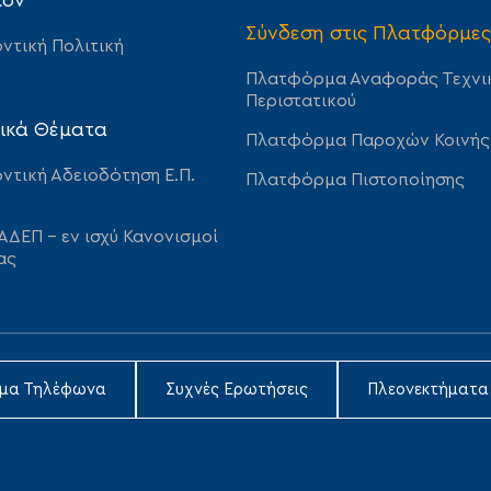
λον
Σύνδεση στις Πλατφόρμες
ντική Πολιτική
Πλατφόρμα Αναφοράς Τεχνι
Περιστατικού
ικά Θέματα
Πλατφόρμα Παροχών Κοινής
ντική Αδειοδότηση Ε.Π.
Πλατφόρμα Πιστοποίησης
ΑΔΕΠ – εν ισχύ Κανονισμοί
ας
ιμα Τηλέφωνα
Συχνές Ερωτήσεις
Πλεονεκτήματα