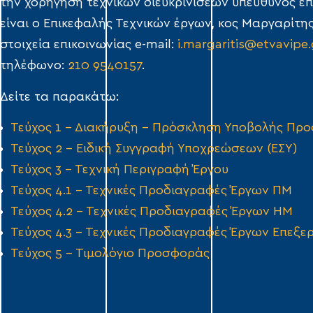
την χορήγηση τεχνικών διευκρινίσεων υπεύθυνος επ
είναι ο Επικεφαλής Τεχνικών έργων, κος Μαργαρίτη
στοιχεία επικοινωνίας e-mail:
i.margaritis@etvavipe.
τηλέφωνο:
210 9540157
.
Δείτε τα παρακάτω:
Τεύχος 1 – Διακήρυξη – Πρόσκληση Υποβολής Πρ
Τεύχος 2 – Ειδική Συγγραφή Υποχρεώσεων (ΕΣΥ)
Τεύχος 3 – Τεχνική Περιγραφή Έργου
Τεύχος 4.1 – Τεχνικές Προδιαγραφές Έργων ΠΜ
Τεύχος 4.2 – Τεχνικές Προδιαγραφές Έργων ΗΜ
Τεύχος 4.3 – Τεχνικές Προδιαγραφές Έργων Επεξε
Τεύχος 5 – Τιμολόγιο Προσφοράς