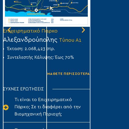
Επιχειρηματικό Πάρκο
Επιχειρηματικό
Αλεξανδρούπολης
Άμφισσας
Τύπου Α1
Τύ
Έκταση: 2.068,423 στρ.
Έκταση: 356,007
Συντελεστής Κάλυψης: Έως 70%
Συντελεστής Κά
ΜΑΘΕΤΕ ΠΕΡΙΣΣΟΤΕΡΑ
ΣΥΧΝΕΣ ΕΡΩΤΗΣΕΙΣ
Τι είναι το Επιχειρηματικό
Πάρκο; Σε τι διαφέρει από την
Βιομηχανική Περιοχή;