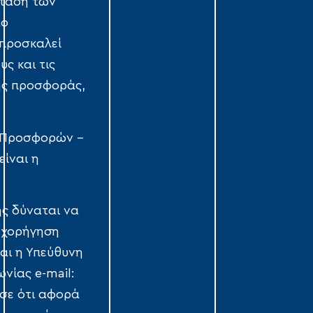
κταση των
το
 προσκαλεί
ς και τις
ής προσφοράς,
 Προσφορών –
είναι η
ης δύναται να
α χορήγηση
ναι η Υπεύθυνη
νίας e-mail:
σε ότι αφορά