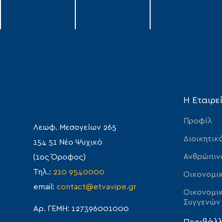
Η Εταιρε
Προφίλ
Λεωφ. Μεσογείων 265
Διοικητικ
154 51 Νέο Ψυχικό
Ανθρώπιν
(1ος Όροφος)
Τηλ.:
210 9540000
Οικονομικ
email:
contact@etvavipe.gr
Οικονομικ
Συγγενών
Αρ. ΓΕΜΗ: 127396001000