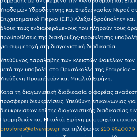
σύμβασης με αντικείμενο την «Αναβάθμιση και Επέ
Υποδομών Υδροδότησης και Επεξεργασίας Νερού σ
Επιχειρηματικό Πάρκο (Ε.Π.) Αλεξανδρούπολης» και
όλους τους ενδιαφερόμενους που πληρούν τους όρου
προϋποθέσεις της διακήρυξης-πρόσκλησης υποβολ
για συμμετοχή στη διαγωνιστική διαδικασία.
Υπεύθυνος παραλαβής των κλειστών Φακέλων των
μετά την υποβολή στο Πρωτόκολλο της Εταιρείας – 
Υπεύθυνη Προμηθειών κα. Μπαλτά Ειρήνη.
Κατά τη διαγωνιστική διαδικασία ο φορέας ανάθεσ
προσφέρει διευκρινίσεις. Υπεύθυνη επικοινωνίας γι
διευκρινίσεων επί της διαγωνιστικής διαδικασίας εί
Προμηθειών κα. Μπαλτά Ειρήνη με στοιχεία επικοινω
prosfores@etvavipe.gr
και τηλέφωνο:
210 9540070