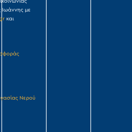
ικοινωνίας
ς Ιωάννης με
gr
και
οσφοράς
ργασίας Νερού