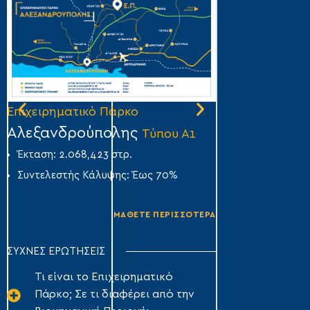
Επιχειρηματικό Πάρκο
Επιχειρηματικό
Αλεξανδρούπολης
Άμφισσας
Τύπου Α1
Τύ
Έκταση: 2.068,423 στρ.
Έκταση: 356,007
Συντελεστής Κάλυψης: Έως 70%
Συντελεστής Κά
ΜΑΘΕΤΕ ΠΕΡΙΣΣΟΤΕΡΑ
ΣΥΧΝΕΣ ΕΡΩΤΗΣΕΙΣ
Τι είναι το Επιχειρηματικό
Πάρκο; Σε τι διαφέρει από την