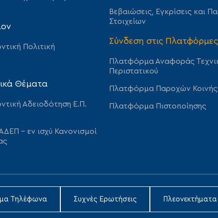
Βεβαιώσεις, Εγκρίσεις και Π
Στοιχείων
λον
Σύνδεση στις Πλατφόρμες
ντική Πολιτική
Πλατφόρμα Αναφοράς Τεχνι
Περιστατικού
ικά Θέματα
Πλατφόρμα Παροχών Κοινής
ντική Αδειοδότηση Ε.Π.
Πλατφόρμα Πιστοποίησης
ΑΔΕΠ – εν ισχύ Κανονισμοί
ας
ιμα Τηλέφωνα
Συχνές Ερωτήσεις
Πλεονεκτήματα