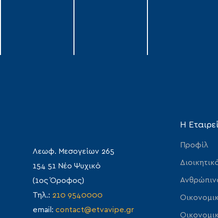
Η Εταιρε
Προφίλ
Λεωφ. Μεσογείων 265
Διοικητικ
154 51 Νέο Ψυχικό
Ανθρώπιν
(1ος Όροφος)
Τηλ.:
210 9540000
Οικονομικ
email:
contact@etvavipe.gr
Οικονομικ