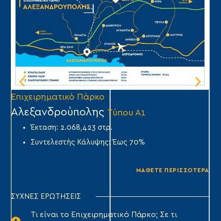
Επιχειρηματικό Πάρκο
Επ
Αλεξανδρούπολης
Ά
Τύπου Α1
Έκταση: 2.068,423 στρ.
Συντελεστής Κάλυψης: Έως 70%
ΜΑΘΕΤΕ ΠΕΡΙΣΣΟΤΕΡΑ
ΣΥΧΝΕΣ ΕΡΩΤΗΣΕΙΣ
Τι είναι το Επιχειρηματικό Πάρκο; Σε τι