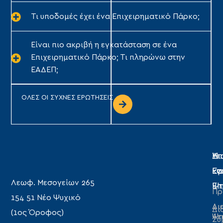
Τι υποδομές έχει ένα Επιχειρηματικό Πάρκο;
Είναι πιο ακριβή η εγκατάσταση σε ένα
Επιχειρηματικό Πάρκο; Τι πληρώνω στην
ΕΑΔΕΠ;
ΟΛΕΣ ΟΙ ΣΥΧΝΕΣ ΕΡΩΤΗΣΕΙΣ
Η
Υπ
Δι
Ετ
Εγ
κα
Λεωφ. Μεσογείων 265
Επ
Ψη
Πρ
154 51 Νέο Ψυχικό
Δι
Δι
Δι
(1ος Όροφος)
Λε
Ψη
Συ