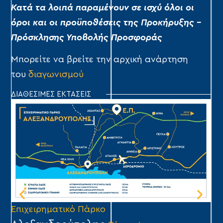
Κατά τα λοιπά παραμένουν σε ισχύ όλοι οι
όροι και οι προϋποθέσεις της Προκήρυξης –
Πρόσκλησης Υποβολής Προσφοράς
Μπορείτε να βρείτε την αρχική ανάρτηση
του
διαγωνισμού
ΔΙΑΘΕΣΙΜΕΣ ΕΚΤΑΣΕΙΣ
Επιχειρηματικό Πάρκο
Επ