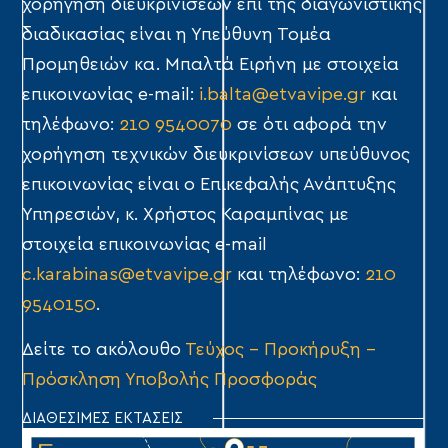
χορήγηση διευκρινίσεων επί της διαγωνιστικής
διαδικασίας είναι η Υπεύθυνη Τομέα
Προμηθειών κα. Μπαλτά Ειρήνη με στοιχεία
επικοινωνίας e-mail:
i.balta@etvavipe.gr
και
τηλέφωνο:
210 9540070
σε ότι αφορά την
χορήγηση τεχνικών διευκρινίσεων υπεύθυνος
επικοινωνίας είναι ο Επικεφαλής Ανάπτυξης
Υπηρεσιών, κ. Χρήστος Καραμπίνας με
στοιχεία επικοινωνίας e-mail
c.karabinas@etvavipe.gr
και τηλέφωνο:
210
9540150
.
Δείτε το ακόλουθο
Τεύχος – Προκήρυξη –
Πρόσκληση Υποβολής Προσφοράς
ΔΙΑΘΕΣΙΜΕΣ ΕΚΤΑΣΕΙΣ