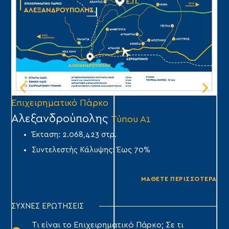
Επιχειρηματικό Πάρκο
Επ
Αλεξανδρούπολης
Ά
Τύπου Α1
Έκταση: 2.068,423 στρ.
Συντελεστής Κάλυψης: Έως 70%
ΜΑΘΕΤΕ ΠΕΡΙΣΣΟΤΕΡΑ
ΣΥΧΝΕΣ ΕΡΩΤΗΣΕΙΣ
Τι είναι το Επιχειρηματικό Πάρκο; Σε τι