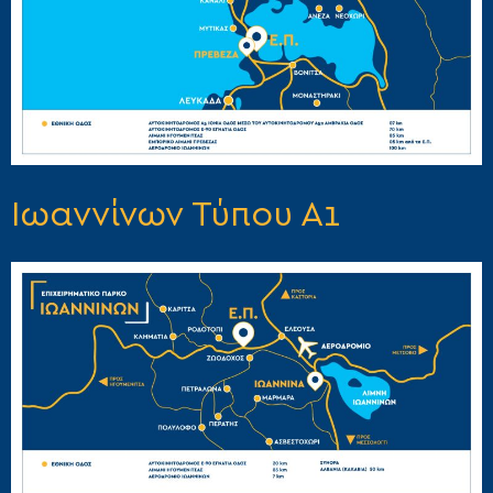
Ιωαννίνων
Τύπου Α1