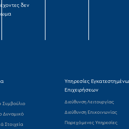
τέχοντες δεν
αίωμα
ία
Υπηρεσίες Εγκατεστημέν
Επιχειρήσεων
Διεύθυνση Λειτουργίας
ό Συμβούλιο
Διεύθυνση Επικοινωνίας
ο Δυναμικό
Παρεχόμενες Υπηρεσίες
ά Στοιχεία