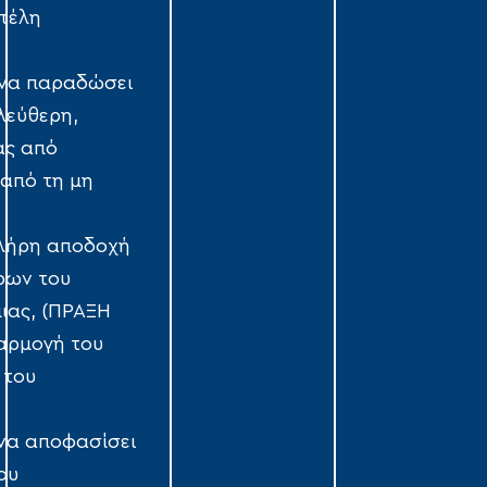
 τέλη
 να παραδώσει
ελεύθερη,
ας από
 από τη μη
πλήρη αποδοχή
ρων του
μιας, (ΠΡΑΞΗ
αρμογή του
 του
 να αποφασίσει
ου