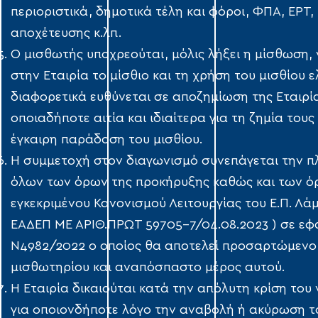
περιοριστικά, δημοτικά τέλη και φόροι, ΦΠΑ, ΕΡΤ,
αποχέτευσης κ.λπ.
Ο μισθωτής υποχρεούται, μόλις λήξει η μίσθωση,
στην Εταιρία το μίσθιο και τη χρήση του μισθίου 
διαφορετικά ευθύνεται σε αποζημίωση της Εταιρί
οποιαδήποτε αιτία και ιδιαίτερα για τη ζημία τους
έγκαιρη παράδοση του μισθίου.
Η συμμετοχή στον διαγωνισμό συνεπάγεται την 
όλων των όρων της προκήρυξης καθώς και των ό
εγκεκριμένου Κανονισμού Λειτουργίας του Ε.Π. Λά
ΕΑΔΕΠ ΜΕ ΑΡΙΘ.ΠΡΩΤ 59705-7/04.08.2023 ) σε εφ
Ν4982/2022 ο οποίος θα αποτελεί προσαρτώμενο
μισθωτηρίου και αναπόσπαστο μέρος αυτού.
Η Εταιρία δικαιούται κατά την απόλυτη κρίση του
για οποιονδήποτε λόγο την αναβολή ή ακύρωση τ