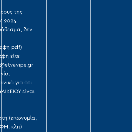
ρους της
/ 2024.
ρόθεσμα, δεν
ρφή pdf),
αφή είτε
t@etvavipe.gr
νία.
νικά για ότι
ΛΙΚΕΙΟΥ είναι
ότη (επωνυμία,
ΦΜ, κλπ)