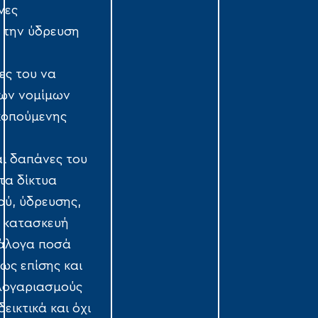
νες
α την ύδρευση
ες του να
νων νομίμων
σκοπούμενης
αι δαπάνες του
τα δίκτυα
ού, ύδρευσης,
ν κατασκευή
νάλογα ποσά
ως επίσης και
λογαριασμούς
εικτικά και όχι