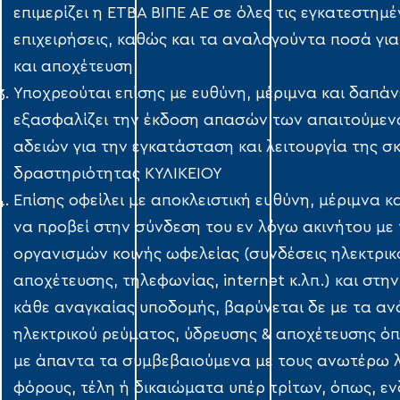
επιμερίζει η ΕΤΒΑ ΒΙΠΕ ΑΕ σε όλες τις εγκατεστημέ
επιχειρήσεις, καθώς και τα αναλογούντα ποσά γι
και αποχέτευση
Υποχρεούται επίσης με ευθύνη, μέριμνα και δαπάν
εξασφαλίζει την έκδοση απασών των απαιτούμε
αδειών για την εγκατάσταση και λειτουργία της 
δραστηριότητας ΚΥΛΙΚΕΙΟΥ
Επίσης οφείλει με αποκλειστική ευθύνη, μέριμνα κ
να προβεί στην σύνδεση του εν λόγω ακινήτου με 
οργανισμών κοινής ωφελείας (συνδέσεις ηλεκτρικ
αποχέτευσης, τηλεφωνίας, internet κ.λπ.) και στη
κάθε αναγκαίας υποδομής, βαρύνεται δε με τα α
ηλεκτρικού ρεύματος, ύδρευσης & αποχέτευσης όπ
με άπαντα τα συμβεβαιούμενα με τους ανωτέρω 
φόρους, τέλη ή δικαιώματα υπέρ τρίτων, όπως, ενδ