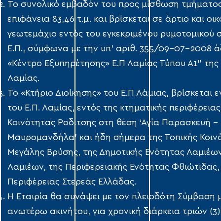
Το συνολικό εμβαδόν του προς μίσθωση τμήματος
επιφάνεια 83,46 τ.μ. και βρίσκεται σε άρτιο και ο
γεωτεμάχιο εντός του εγκεκριμένου ρυμοτομικού 
Ε.Π., σύμφωνα με την υπ’ αριθ. 355/09-07-2008 
«Κέντρο Εξυπηρέτησης» Ε.Π Λαμίας Τύπου Α1” τη
Λαμίας.
Το «Κτήριο Διοίκησης» του Ε.Π Λάμιας, βρίσκεται 
του Ε.Π. Λαμίας, εντός της κτηματικής περιφέρεια
Κοινότητας Ροδίτσης στη θέση ‘Αγία Παρασκευή –
Μαυρομανδήλα’ και ήδη σήμερα της Τοπικής Κοιν
Μεγάλης Βρύσης, της Δημοτικής Ενότητας Λαμιέων
Λαμιέων, της Περιφερειακής Ενότητας Φθιώτιδας,
Περιφέρειας Στερεάς Ελλάδας.
Η Εταιρία θα συνάψει με τον πλειοδότη Σύμβαση
ανωτέρω ακινήτου, για χρονική διάρκεια τριών (3)