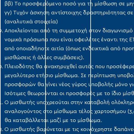
ββ) Το προσφερόμενο ποσό για τη μίσθωση σε μη
γγ) Τυχόν άσκηση αντίστοιχης δραστηριότητας σε
(αναλυτικά στοιχεία)
Αποκλείονται από τη συμμετοχή στον διαγωνισμό
νομικά πρόσωπα που είναι οφειλέτες έναντι της Ε
από οποιαδήποτε αιτία (όπως ενδεικτικά από προ
μισθώσεις ή άλλες συμβάσεις).
Πλειοδότης θα ανακηρυχθεί αυτός που προσέφερε
μεγαλύτερο ετήσιο μίσθωμα. Σε περίπτωση υποβο
προσφορών θα γίνει νέος γύρος υποβολής μόνο γι
Ισότιμες θεωρούνται οι προσφορές με το ίδιο μίσ
Ο μισθωτής υποχρεούται στην καταβολή ολόκληρ
αναλογούντος στο μίσθωμα τέλος χαρτοσήμου (3,
θα καταβάλλεται μαζί με το μίσθωμα.
Ο μισθωτής βαρύνεται με τις κοινόχρηστε δαπάνε