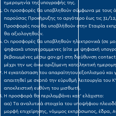
ημερομηνία της υπογραφής της.
Οι προσφορές θα υποβληθούν σύμφωνα με τους ό
παρούσας Προκήρυξης το αργότερο έως τις 31/12
Προσφορές που θα υποβλήθούν στην Εταιρία εκπ
θα αξιολογηθούν.
Οι προσφορές θα υποβληθούν ηλεκτρονικά (σε μο
ψηφιακά υπογεγραμμενες (είτε με ψηφιακή υπογρ
βεβαιωμένες μέσω gov.gr) στη διεύθυνση contac
μέχρι την ως άνω οριζόμενη καταληκτική ημερομη
Η εγκατάσταση του απαραίτητου εξοπλισμού και γε
απαιτηθεί με σκοπό την εύρυθμή λειτουργία του ΚΥ
αποκλειστική ευθύνη του μισθωτή.
Η προσφορά θα περιλαμβάνει κατ’ ελάχιστο:
αα) Τα αναλυτικά στοιχεία του υποψήφιου πλειοδ
μορφή επιχείρησης, νόμιμος εκπρόσωπος, έδρα, Α