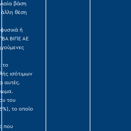
νιαία βάση
 άλλη θέση
 φυσικά ή
ΤΒΑ ΒΙΠΕ ΑΕ
ηγούμενες
 το
λής ισότιμων
α αυτές.
θωμα.
ου του
6%), το οποίο
ς που