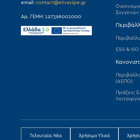
email:
contact@etvavipe.gr
Οικονομικ
Συγγενών
Αρ. ΓΕΜΗ: 127396001000
Περιβάλ
Περιβαλλο
ESG & ISO
Κανονιστ
Περιβαλλο
(ΑΕΠΟ)
Πράξεις Ε
Λειτουργί
Τελευταία Νέα
Χρήσιμο Υλικό
Χρήσ