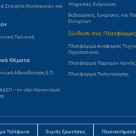
Υπηρεσίες Ενέργειας
ά Στοιχεία Θυγατρικών και
Βεβαιώσεις, Εγκρίσεις και Π
Στοιχείων
λον
Σύνδεση στις Πλατφόρμες
ντική Πολιτική
Πλατφόρμα Αναφοράς Τεχνι
Περιστατικού
ικά Θέματα
Πλατφόρμα Παροχών Κοινής
ντική Αδειοδότηση Ε.Π.
Πλατφόρμα Πιστοποίησης
ΑΔΕΠ – εν ισχύ Κανονισμοί
ας
ιμα Τηλέφωνα
Συχνές Ερωτήσεις
Πλεονεκτήματα