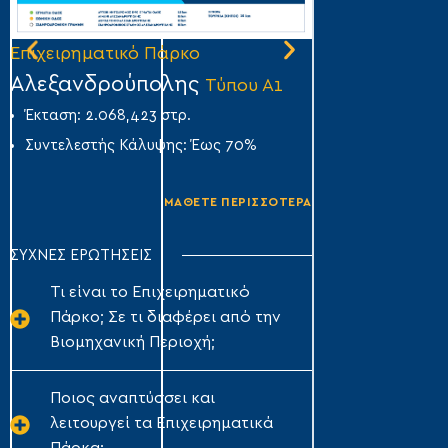
Επιχειρηματικό Πάρκο
Επιχειρηματικό
Αλεξανδρούπολης
Άμφισσας
Τύπου Α1
Τύ
Έκταση: 2.068,423 στρ.
Έκταση: 356,007
Συντελεστής Κάλυψης: Έως 70%
Συντελεστής Κά
ΜΑΘΕΤΕ ΠΕΡΙΣΣΟΤΕΡΑ
ΣΥΧΝΕΣ ΕΡΩΤΗΣΕΙΣ
Τι είναι το Επιχειρηματικό
Πάρκο; Σε τι διαφέρει από την
Βιομηχανική Περιοχή;
Ποιος αναπτύσσει και
λειτουργεί τα Επιχειρηματικά