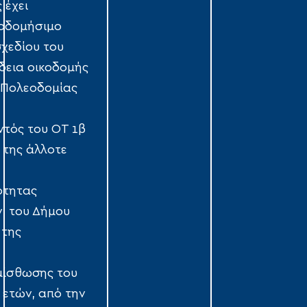
 έχει
ικοδομήσιμο
σχεδίου του
άδεια οικοδομής
ς Πολεοδομίας
εντός του ΟΤ 1β
ς της άλλοτε
ότητας
, του Δήμου
 της
 μίσθωσης του
 ετών, από την