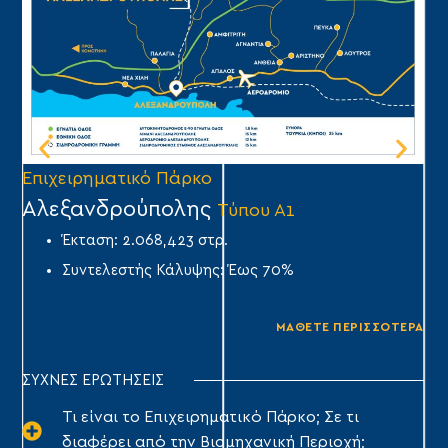
Επιχειρηματικό Πάρκο
Επ
Αλεξανδρούπολης
Ά
Τύπου Α1
Έκταση: 2.068,423 στρ.
Συντελεστής Κάλυψης: Έως 70%
ΜΑΘΕΤΕ ΠΕΡΙΣΣΟΤΕΡΑ
ΣΥΧΝΕΣ ΕΡΩΤΗΣΕΙΣ
Τι είναι το Επιχειρηματικό Πάρκο; Σε τι
διαφέρει από την Βιομηχανική Περιοχή;