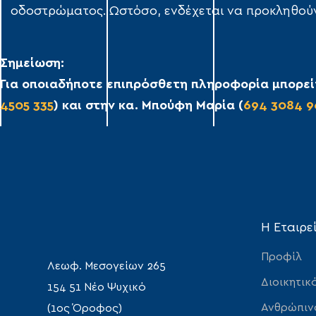
οδοστρώματος. Ωστόσο, ενδέχεται να προκληθούν
Σημείωση:
Για οποιαδήποτε επιπρόσθετη πληροφορία μπορείτ
4505 335
) και στην κα. Μπούφη Μαρία (
694 3084 9
Η Εταιρε
Προφίλ
Λεωφ. Μεσογείων 265
Διοικητικ
154 51 Νέο Ψυχικό
Ανθρώπιν
(1ος Όροφος)