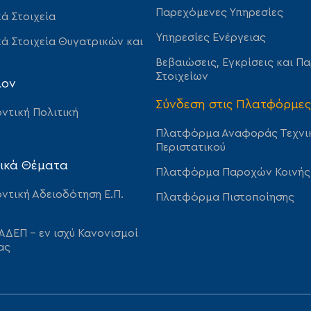
Παρεχόμενες Υπηρεσίες
ά Στοιχεία
Υπηρεσίες Ενέργειας
ά Στοιχεία Θυγατρικών και
Βεβαιώσεις, Εγκρίσεις και Π
Στοιχείων
λον
Σύνδεση στις Πλατφόρμες
ντική Πολιτική
Πλατφόρμα Αναφοράς Τεχνι
Περιστατικού
ικά Θέματα
Πλατφόρμα Παροχών Κοινής
ντική Αδειοδότηση Ε.Π.
Πλατφόρμα Πιστοποίησης
ΑΔΕΠ – εν ισχύ Κανονισμοί
ας