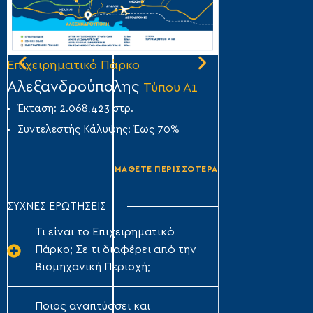
Επιχειρηματικό Πάρκο
Επιχειρηματικό
Αλεξανδρούπολης
Άμφισσας
Τύπου Α1
Τύ
Έκταση: 2.068,423 στρ.
Έκταση: 356,007
Συντελεστής Κάλυψης: Έως 70%
Συντελεστής Κά
ΜΑΘΕΤΕ ΠΕΡΙΣΣΟΤΕΡΑ
ΣΥΧΝΕΣ ΕΡΩΤΗΣΕΙΣ
Τι είναι το Επιχειρηματικό
Πάρκο; Σε τι διαφέρει από την
Βιομηχανική Περιοχή;
Ποιος αναπτύσσει και