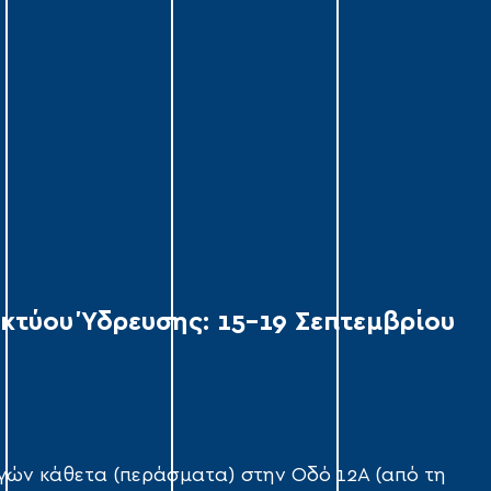
τύου Ύδρευσης: 15–19 Σεπτεμβρίου
γών κάθετα (περάσματα) στην Οδό 12Α (από τη