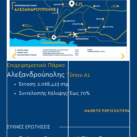
Επιχειρηματικό Πάρκο
Επ
Αλεξανδρούπολης
Ά
Τύπου Α1
Έκταση: 2.068,423 στρ.
Συντελεστής Κάλυψης: Έως 70%
ΜΑΘΕΤΕ ΠΕΡΙΣΣΟΤΕΡΑ
ΣΥΧΝΕΣ ΕΡΩΤΗΣΕΙΣ