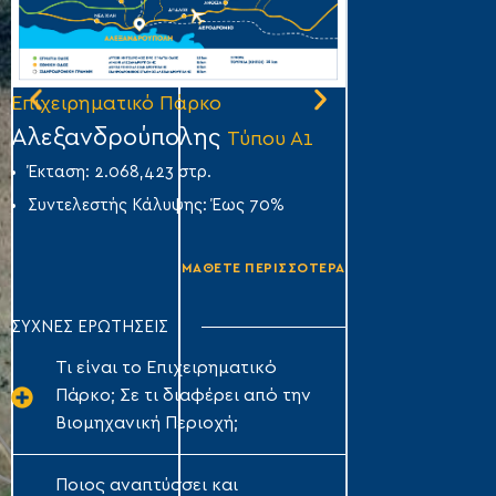
Επιχειρηματικό Πάρκο
Επιχειρηματικό
Αλεξανδρούπολης
Άμφισσας
Τύπου Α1
Τύ
Έκταση: 2.068,423 στρ.
Έκταση: 356,007
Συντελεστής Κάλυψης: Έως 70%
Συντελεστής Κά
ΜΑΘΕΤΕ ΠΕΡΙΣΣΟΤΕΡΑ
ΣΥΧΝΕΣ ΕΡΩΤΗΣΕΙΣ
Τι είναι το Επιχειρηματικό
Πάρκο; Σε τι διαφέρει από την
Βιομηχανική Περιοχή;
Ποιος αναπτύσσει και