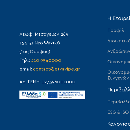
Η Εταιρε
Προφίλ
Λεωφ. Μεσογείων 265
Διοικητικ
154 51 Νέο Ψυχικό
Ανθρώπιν
(1ος Όροφος)
Τηλ.:
210 9540000
Οικονομικ
email:
contact@etvavipe.gr
Οικονομικ
Συγγενών
Αρ. ΓΕΜΗ: 127396001000
Περιβάλ
Περιβαλλο
ESG & ISO
Κανονιστ