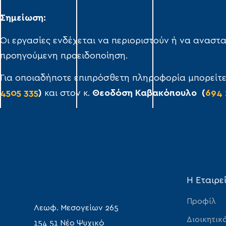
Σημείωση:
Οι εργασίες ενδέχεται να περιοριστούν ή να αναστα
προηγούμενη προειδοποίηση.
Για οποιαδήποτε επιπρόσθετη πληροφορία μπορείτε
4505 335
)
και στον κ.
Θεοδόση Καβακόπουλο (
694 
Η Εταιρε
Προφίλ
Λεωφ. Μεσογείων 265
Διοικητικ
154 51 Νέο Ψυχικό