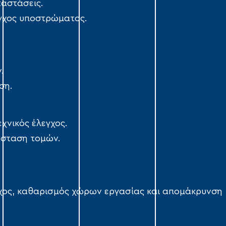
αστάσεις.
γχος υποστρώματος.
.
ση.
νικός έλεγχος.
σταση τομών.
εγχος, καθαρισμός χώρων εργασίας και απομάκρυνση