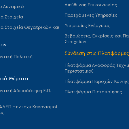
Διεύθυνση Επικοινωνίας
ο Δυναμικό
Παρεχόμενες Υπηρεσίες
ά Στοιχεία
Υπηρεσίες Ενέργειας
ά Στοιχεία Θυγατρικών και
Βεβαιώσεις, Εγκρίσεις και Π
Στοιχείων
λον
Σύνδεση στις Πλατφόρμες
ντική Πολιτική
Πλατφόρμα Αναφοράς Τεχνι
Περιστατικού
ικά Θέματα
Πλατφόρμα Παροχών Κοινής
ντική Αδειοδότηση Ε.Π.
Πλατφόρμα Πιστοποίησης
ΑΔΕΠ – εν ισχύ Κανονισμοί
ας