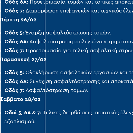
Οδός 6Α:
Προετοιμασία τομών και τοπικές αποκατ
Οδός 7:
Διαμόρφωση επιφανειών και τεχνικός έλε
Πέμπτη 26/02
Οδός 5:
Έναρξη ασφαλτόστρωσης τομών.
Οδός 6Α:
Ασφαλτόστρωση επιλεγμένων τμημάτων
Οδός 7:
Προετοιμασία για τελική ασφαλτική στρώ
Παρασκευή 27/02
Οδός 5:
Ολοκλήρωση ασφαλτικών εργασιών και τεχ
Οδός 6Α:
Συνέχιση ασφαλτόστρωσης και αποκατά
Οδός 7:
Ασφαλτόστρωση τομών.
Σάββατο 28/02
Οδοί 5, 6Α & 7:
Τελικές διορθώσεις, ποιοτικός έλ
εξοπλισμού.