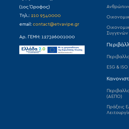
Ανθρώπιν
(1ος Όροφος)
Τηλ.:
210 9540000
Οικονομικ
email:
contact@etvavipe.gr
Οικονομικ
Συγγενών
Αρ. ΓΕΜΗ: 127396001000
Περιβάλ
Περιβαλλο
ESG & ISO
Κανονιστ
Περιβαλλο
(ΑΕΠΟ)
Πράξεις Ε
Λειτουργί