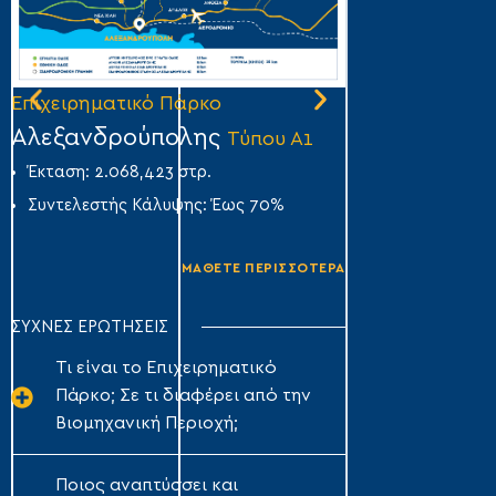
Επιχειρηματικό Πάρκο
Επιχειρηματικό
Αλεξανδρούπολης
Άμφισσας
Τύπου Α1
Τύ
Έκταση: 2.068,423 στρ.
Έκταση: 356,007
Συντελεστής Κάλυψης: Έως 70%
Συντελεστής Κά
ΜΑΘΕΤΕ ΠΕΡΙΣΣΟΤΕΡΑ
ΣΥΧΝΕΣ ΕΡΩΤΗΣΕΙΣ
Τι είναι το Επιχειρηματικό
Πάρκο; Σε τι διαφέρει από την
Βιομηχανική Περιοχή;
Ποιος αναπτύσσει και