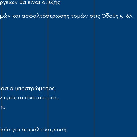
γείων θα είναι οι εξής:
μών και ασφαλτόστρωσης τομών στις Οδούς 5, 6Α
μασία υποστρώματος.
ν προς αποκατάσταση.
ης.
ασία για ασφαλτόστρωση.