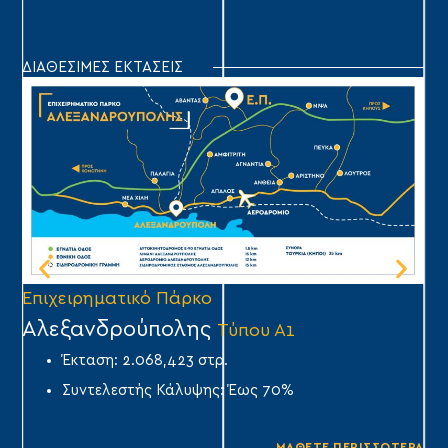
ΔΙΑΘΕΣΙΜΕΣ ΕΚΤΑΣΕΙΣ
Επιχειρηματικό Πάρκο
Επ
Αλεξανδρούπολης
Ά
Τύπου Α1
Έκταση: 2.068,423 στρ.
Συντελεστής Κάλυψης: Έως 70%
ΜΑΘΕΤΕ ΠΕΡΙΣΣΟΤΕΡΑ