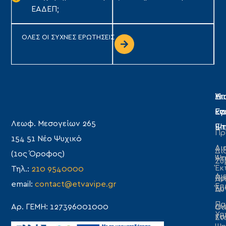
ΕΑΔΕΠ;
ΟΛΕΣ ΟΙ ΣΥΧΝΕΣ ΕΡΩΤΗΣΕΙΣ
Η
Υπ
Δι
Ετ
Εγ
κα
Λεωφ. Μεσογείων 265
Επ
Ψη
Πρ
154 51 Νέο Ψυχικό
Δι
Δι
Δι
(1ος Όροφος)
Λε
Ψη
Συ
Έκ
Τηλ.:
210 9540000
Δι
Πρ
Αν
email:
contact@etvavipe.gr
Επ
Έρ
Δυ
Πα
Δι
Αρ. ΓΕΜΗ: 127396001000
Οι
Υπ
κα
Στ