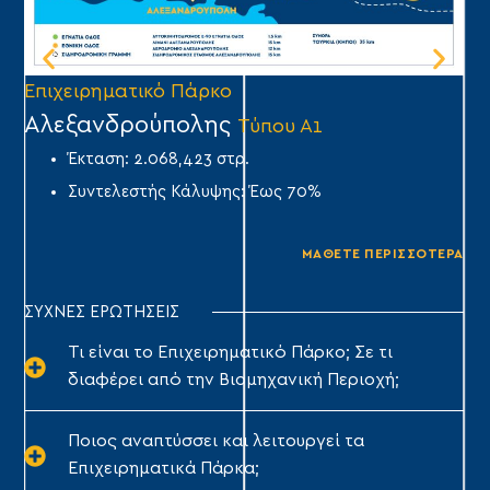
Επιχειρηματικό Πάρκο
Επ
Αλεξανδρούπολης
Ά
Τύπου Α1
Έκταση: 2.068,423 στρ.
Συντελεστής Κάλυψης: Έως 70%
ΜΑΘΕΤΕ ΠΕΡΙΣΣΟΤΕΡΑ
ΣΥΧΝΕΣ ΕΡΩΤΗΣΕΙΣ
Τι είναι το Επιχειρηματικό Πάρκο; Σε τι
διαφέρει από την Βιομηχανική Περιοχή;
Ποιος αναπτύσσει και λειτουργεί τα
Επιχειρηματικά Πάρκα;