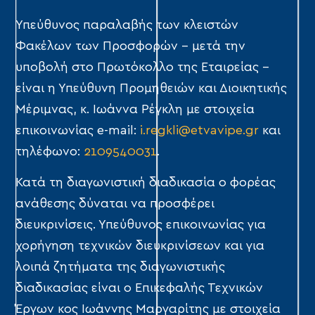
Υπεύθυνος παραλαβής των κλειστών
Φακέλων των Προσφορών – μετά την
υποβολή στο Πρωτόκολλο της Εταιρείας –
είναι η Υπεύθυνη Προμηθειών και Διοικητικής
Μέριμνας, κ. Ιωάννα Ρέγκλη με στοιχεία
επικοινωνίας e-mail:
i.regkli@etvavipe.gr
και
τηλέφωνο:
2109540031
.
Κατά τη διαγωνιστική διαδικασία ο φορέας
ανάθεσης δύναται να προσφέρει
διευκρινίσεις. Υπεύθυνος επικοινωνίας για
χορήγηση τεχνικών διευκρινίσεων και για
λοιπά ζητήματα της διαγωνιστικής
διαδικασίας είναι ο Επικεφαλής Τεχνικών
Έργων κος Ιωάννης Μαργαρίτης με στοιχεία