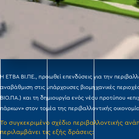
Η ΕΤΒΑ ΒΙ.ΠΕ., προωθεί επενδύσεις για την περιβαλλ
αναβάθμιση στις υπάρχουσες βιομηχανικές περιοχές 
ΒΙΟ.ΠΑ.) και τη δημιουργία ενός νέου προτύπου «επ
πάρκων» στον τομέα της περιβαλλοντικής οικονομία
Το συγκεκριμένο σχέδιο περιβαλλοντικής ανά
περιλαμβάνει τις εξής δράσεις: