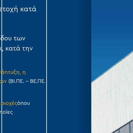
ετοχή κατά
άδου των
, κατά την
νάπτυξη, η
χών
(ΒΙ.ΠΕ. – ΒΕ.ΠΕ.
εριοχές
όπου
ποίες