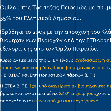
Ομίλου της Τράπεζας Πειραιώς µε συμμ
35% του Ελληνικού Δημοσίου.
Ιδρύθηκε το 2003 µε την απόσχιση του Κλ
Βιομηχανικών Περιοχών από την ΕΤΒΑbank
εξαγορά της από τον Όµιλο Πειραιώς.
Κύριο αντικείμενο της ΕΤΒΑ είναι ο
σχεδιασµός, η α
εκμετάλλευση και η διαχείριση βιομηχανικών περιο
– ΒΙΟ.ΠΑ.) και Επιχειρηματικών πάρκων (Ε.Π.).
H ETBA ΒΙ.ΠΕ.
έχει υπό διαχείριση 27 βιομηχανικές π
βρίσκονται εγκατεστημένες
2.285 επιχειρήσεις,
στις ο
απασχολούνται
πάνω από 30.000 εργαζόμενοι
.