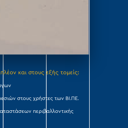
πλέον και στους εξής τομείς:
ργων
εσιών στους χρήστες των ΒΙ.ΠΕ.
καταστάσεων περιβαλλοντικής