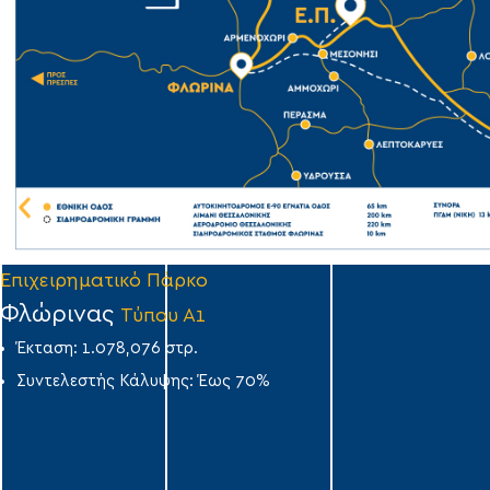
Επιχειρηματικό Πάρκο
Φλώρινας
Τύπου Α1
Έκταση: 1.078,076 στρ.
Συντελεστής Κάλυψης: Έως 70%