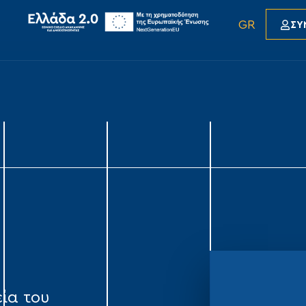
GR
ΣΥ
εία του