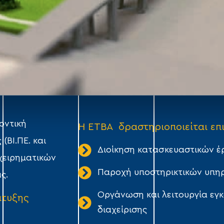
οντική
Η ΕΤΒΑ δραστηριοποιείται επι
(ΒΙ.ΠΕ. και
Διοίκηση κατασκευαστικών έ
ιχειρηματικών
Παροχή υποστηρικτικών υπηρ
ς.
Oργάνωση και λειτουργία εγ
πτυξης
διαχείρισης