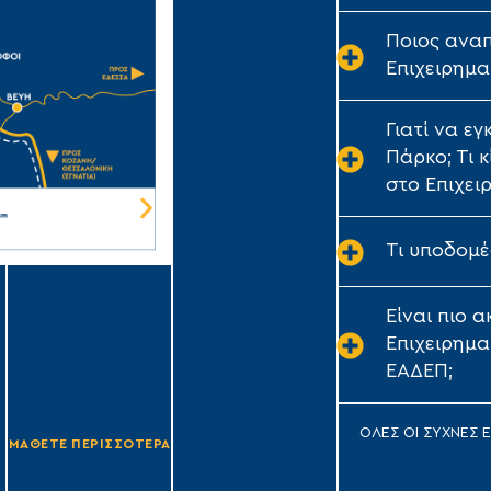
Ποιος αναπ
Επιχειρημα
Γιατί να ε
Πάρκο; Τι 
στο Επιχει
Τι υποδομέ
Επιχειρηματικό Πάρκο
Τρίπολης
Είναι πιο 
Τύπου Α1
Επιχειρημα
Έκταση: 1.640,282 στρ.
ΕΑΔΕΠ;
Συντελεστής Κάλυψης: Έως 70%
ΟΛΕΣ ΟΙ ΣΥΧΝΕΣ 
ΜΑΘΕΤΕ ΠΕΡΙΣΣΟΤΕΡΑ