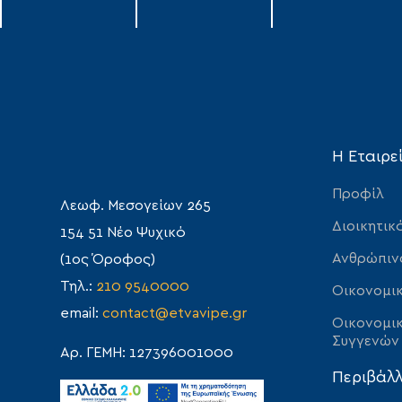
Η Εταιρε
Προφίλ
Λεωφ. Μεσογείων 265
Διοικητικ
154 51 Νέο Ψυχικό
Ανθρώπιν
(1ος Όροφος)
Τηλ.:
210 9540000
Οικονομικ
email:
contact@etvavipe.gr
Οικονομικ
Συγγενών
Αρ. ΓΕΜΗ: 127396001000
Περιβάλ