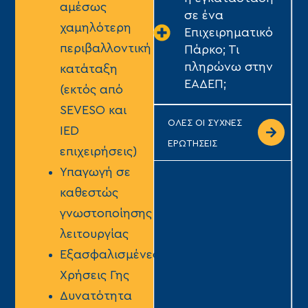
αμέσως
σε ένα
χαμηλότερη
Επιχειρηματικό
περιβαλλοντική
Πάρκο; Τι
πληρώνω στην
κατάταξη
ΕΑΔΕΠ;
(εκτός από
SEVESO και
ΟΛΕΣ ΟΙ ΣΥΧΝΕΣ
IED
ΕΡΩΤΗΣΕΙΣ
επιχειρήσεις)
Υπαγωγή σε
καθεστώς
γνωστοποίησης
λειτουργίας
Εξασφαλισμένες
Χρήσεις Γης
Δυνατότητα