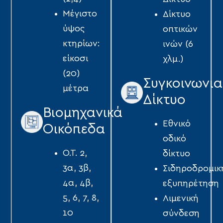
Μέγιστο
Δίκτυο
ύψος
οπτικών
κτηρίων:
ινών (6
είκοσι
χλμ.)
(20)
Συγκοινωνια
μέτρα
Δίκτυο
Βιομηχανικά
Εθνικό
Οικόπεδα
οδικό
Ο.Τ. 2,
δίκτυο
3α, 3β,
Σιδηροδρομικ
4α, 4β,
εξυπηρέτηση
5, 6, 7, 8,
Λιμενική
10
σύνδεση