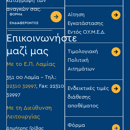
καταγραφή των
αναγκών σας.
Αίτηση
ΦΟΡΜΑ
Εγκατάστασης
ΕΝΔΙΑΦΕΡΟΝΤΟΣ
Εντός Ο.Υ.Μ.Ε.Δ.
Επικοινωνήστε
μαζί μας
Τιμολογιακή
Πολιτική
Με το Ε.Π. Λαμίας
Αιτημάτων
351 00 Λαμία – Τηλ.:
22310 32997
, Fax: 22310
Ενδεικτικές τιμές
32997
διάθεσης
αποθέματος
Με τη Διεύθυνση
Λειτουργίας
Φόρμα
Δημήτρης Γρίβας