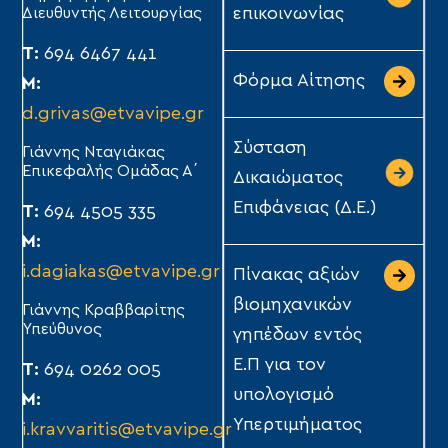
Διευθυντής Λειτουργίας
επικοινωνίας
Τ:
694 6467 441
Φόρμα Αίτησης
Μ:
d.grivas@etvavipe.gr
Σύσταση
Γιάννης Νταγιάκας
Επικεφαλής Ομάδας Α΄
Δικαιώματος
Επιφάνειας (Δ.Ε.)
Τ:
694 4505 335
Μ:
i.dagiakas@etvavipe.gr
Πίνακας αξιών
βιομηχανικών
Γιάννης Κραββαρίτης
Υπεύθυνος
γηπέδων εντός
Ε.Π για τον
Τ:
694 0262 005
υπολογισμό
Μ:
Υπερτιμήματος
i.kravvaritis@etvavipe.gr