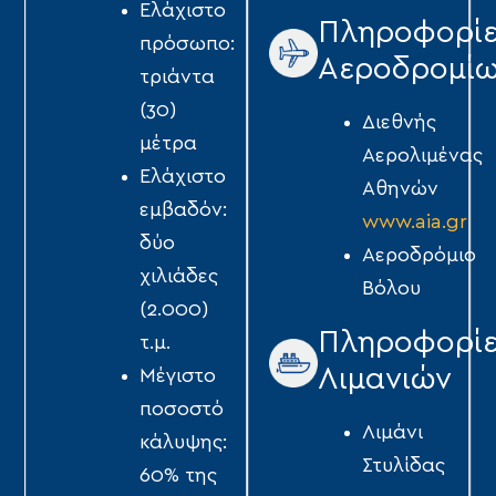
Ελάχιστο
Πληροφορί
πρόσωπο:
Αεροδρομί
τριάντα
(30)
Διεθνής
µέτρα
Αερολιμένας
Ελάχιστο
Αθηνών
εµβαδόν:
www.aia.gr
δύο
Αεροδρόμιο
χιλιάδες
Βόλου
(2.000)
Πληροφορί
τ.µ.
Λιμανιών
Μέγιστο
ποσοστό
Λιμάνι
κάλυψης:
Στυλίδας
60% της