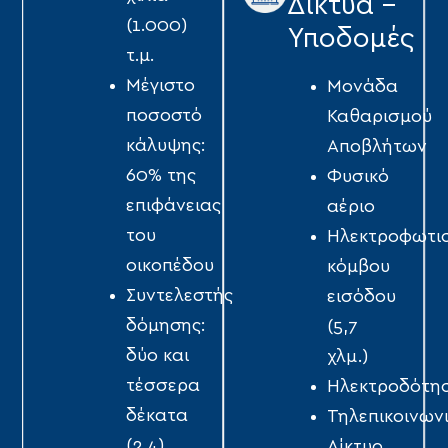
Δίκτυα -
(1.000)
Υποδομές
τ.µ.
Μέγιστο
Μονάδα
ποσοστό
Καθαρισμού
κάλυψης:
Αποβλήτων
60% της
Φυσικό
επιφάνειας
αέριο
του
Ηλεκτροφωτι
οικοπέδου
κόμβου
Συντελεστής
εισόδου
δόµησης:
(5,7
δύο και
χλμ.)
τέσσερα
Ηλεκτροδότη
δέκατα
Τηλεπικοινων
(2,4)
Δίκτυο