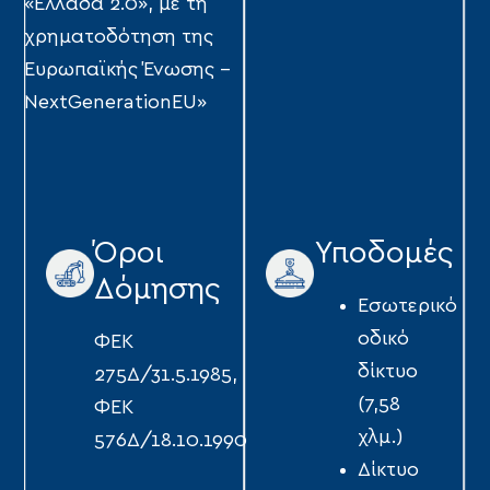
«Ελλάδα 2.0», με τη
χρηματοδότηση της
Ευρωπαϊκής Ένωσης –
NextGenerationEU»
Όροι
Υποδομές
Δόμησης
Eσωτερικό
οδικό
ΦΕΚ
δίκτυο
275Δ/31.5.1985,
(7,58
ΦΕΚ
χλμ.)
576Δ/18.10.1990
Δίκτυο