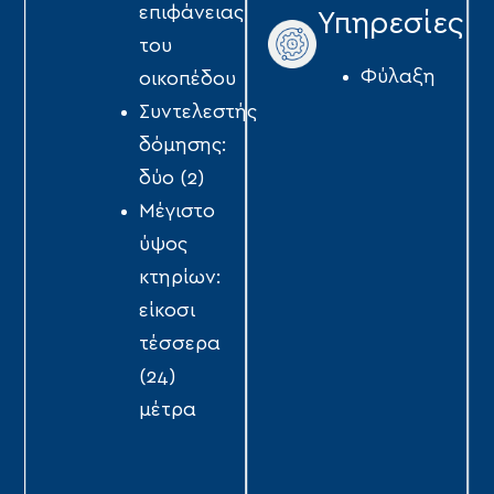
επιφάνειας
Υπηρεσίες
του
Φύλαξη
οικοπέδου
Συντελεστής
δόµησης:
δύο (2)
Μέγιστο
ύψος
κτηρίων:
είκοσι
τέσσερα
(24)
μέτρα