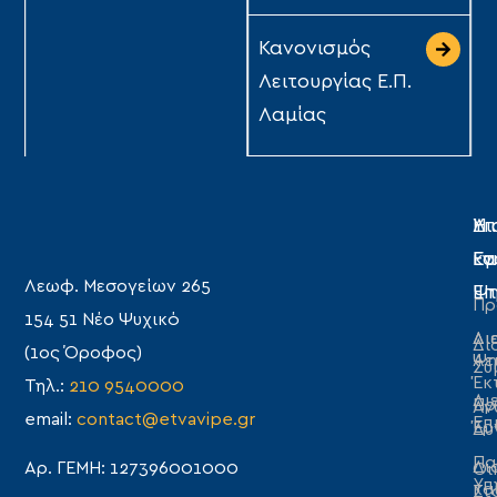
Κανονισμός
Λειτουργίας Ε.Π.
Λαμίας
Η
Υπ
Δι
Ετ
Εγ
κα
Λεωφ. Μεσογείων 265
Επ
Ψη
Πρ
154 51 Νέο Ψυχικό
Δι
Δι
Δι
(1ος Όροφος)
Λε
Ψη
Συ
Έκ
Τηλ.:
210 9540000
Δι
Πρ
Αν
email:
contact@etvavipe.gr
Επ
Έρ
Δυ
Πα
Δι
Αρ. ΓΕΜΗ: 127396001000
Οι
Υπ
κα
Στ