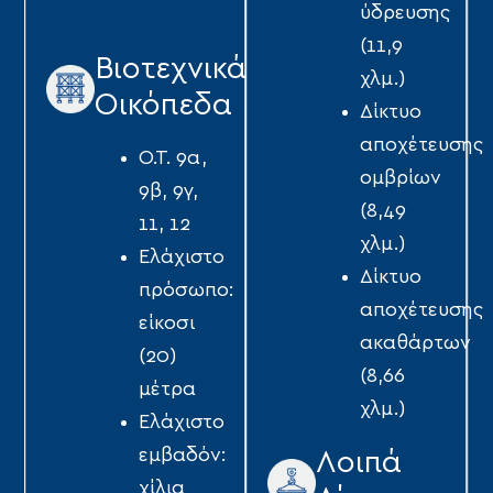
ύδρευσης
(11,9
Βιοτεχνικά
χλμ.)
Οικόπεδα
Δίκτυο
αποχέτευσης
Ο.Τ. 9α,
οµβρίων
9β, 9γ,
(8,49
11, 12
χλμ.)
Ελάχιστο
Δίκτυο
πρόσωπο:
αποχέτευσης
είκοσι
ακαθάρτων
(20)
(8,66
µέτρα
χλμ.)
Ελάχιστο
εµβαδόν:
Λοιπά
χίλια