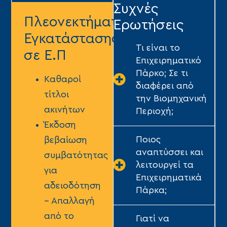
Συχνές
Πλεονεκτήματα
Ερωτήσεις
Εγκατάστασης
Τι είναι το
σε Ε.Π
Επιχειρηματικό
Πάρκο; Σε τι
Kαθαροί
διαφέρει από
τίτλοι
την Βιομηχανική
ακινήτων
Περιοχή;
Έκδοση
Ποιος
βεβαίωση
αναπτύσσει και
συμβατότητας
λειτουργεί τα
για
Επιχειρηματικά
αδειοδότηση
Πάρκα;
– Απαλλαγή
από το
Γιατί να