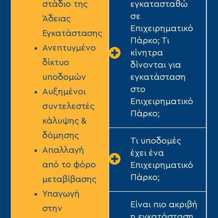
εγκατασταθώ
στάδιο της
σε
Άδειας
Επιχειρηματικό
Εγκατάστασης
Πάρκο; Τι
Ανεπτυγμένο
κίνητρα
δίκτυο
δίνονται για
εγκατάσταση
υποδομών
στο
Αυξημένοι
Επιχειρηματικό
συντελεστές
Πάρκο;
κάλυψης &
δόμησης
Τι υποδομές
Απαλλαγή
έχει ένα
από το φόρο
Επιχειρηματικό
Πάρκο;
μεταβίβασης
Υπαγωγή
Είναι πιο ακριβή
στην
η εγκατάσταση