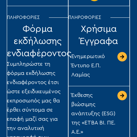
ΠΛΗΡΟΦΟΡΙΕΣ
ΠΛΗΡΟΦΟΡΙΕΣ
Φόρμα
Χρήσιμα
εκδήλωσης
Έγγραφα
ενδιαφέροντος
Ενημερωτικό
Συμπληρώστε τη
Έντυπο Ε.Π.
φόρμα εκδήλωσης
Λαμίας
ενδιαφέροντος έτσι
ώστε εξειδικευμένος
Έκθεσης
εκπροσωπός μας θα
βιώσιμης
έρθει σύντομα σε
ανάπτυξης (ESG)
επαφή μαζί σας για
της «ΕΤΒΑ ΒΙ. ΠΕ.
την αναλυτική
Α.Ε.»