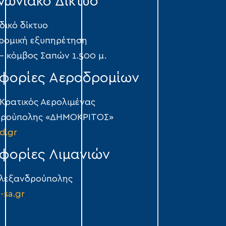
νωνιακό Δίκτυο
δικό δίκτυο
ρομική εξυπηρέτηση
 – κόμβος Σαπών 1.500 μ.
φορίες Αεροδρομίων
 Κρατικός Αερολιμένας
δρούπολης «ΔΗΜΟΚΡΙΤΟΣ»
d.gr
φορίες Λιμανιών
Αλεξανδρούπολης
-sa.gr