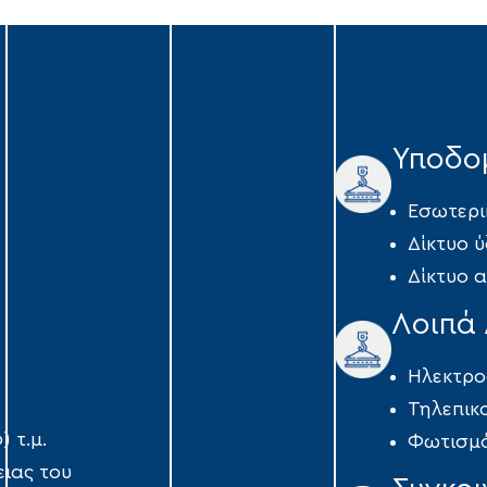
Υποδο
Eσωτερικ
Δίκτυο 
Δίκτυο 
Λοιπά 
Ηλεκτρο
Τηλεπικ
 τ.µ.
Φωτισμό
ιας του