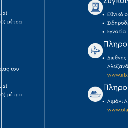
Συγκοι
,2)
Εθνικό ο
50) μέτρα
Σιδηροδ
Εγνατία
Πληρο
Διεθνής
Αλεξαν
ιας του
www.alx
Πληρο
,2)
50) μέτρα
Λιμάνι 
www.ola