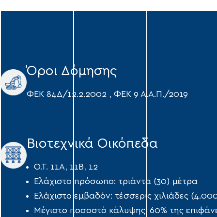
Όροι Δόμησης
ΦΕΚ 84Δ/12.2.2002 , ΦΕΚ 9 Α.Α.Π./2019
Βιοτεχνικά Οικόπεδα
Ο.Τ. 11Α, 11Β, 12
Ελάχιστο πρόσωπο: τριάντα (30) μέτρα
Ελάχιστο εμβαδόν: τέσσερις χιλιάδες (4.000)
Μέγιστο ποσοστό κάλυψης: 60% της επιφάνε