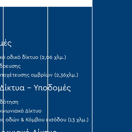
μές
ό οδικό δίκτυο (2,06 χλμ.)
ύδρευσης
αποχέτευσης οµβρίων (2,36χλμ.)
Δίκτυα - Υποδομές
δότηση
οινωνιακό Δίκτυο
ς οδών & Κόμβου εισόδου (13 χλμ.)