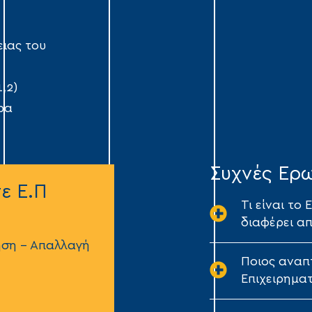
ιας του
,2)
ρα
Συχνές Ερ
ε Ε.Π
Τι είναι το 
διαφέρει απ
ηση – Απαλλαγή
Ποιος αναπτ
Επιχειρημα