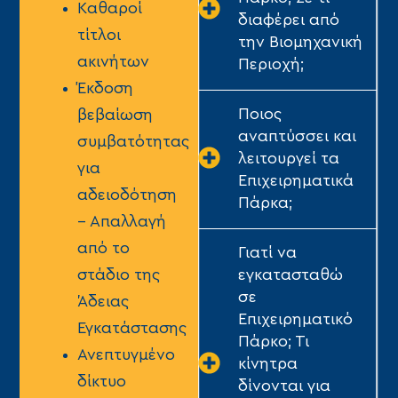
Kαθαροί
διαφέρει από
τίτλοι
την Βιομηχανική
ακινήτων
Περιοχή;
Έκδοση
Ποιος
βεβαίωση
αναπτύσσει και
συμβατότητας
λειτουργεί τα
για
Επιχειρηματικά
αδειοδότηση
Πάρκα;
– Απαλλαγή
από το
Γιατί να
εγκατασταθώ
στάδιο της
σε
Άδειας
Επιχειρηματικό
Εγκατάστασης
Πάρκο; Τι
Ανεπτυγμένο
κίνητρα
δίκτυο
δίνονται για