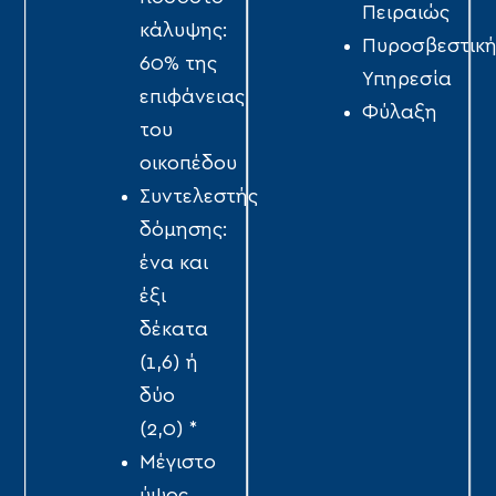
Πειραιώς
κάλυψης:
Πυροσβεστικ
60% της
Υπηρεσία
επιφάνειας
Φύλαξη
του
οικοπέδου
Συντελεστής
δόμησης:
ένα και
έξι
δέκατα
(1,6) ή
δύο
(2,0) *
Μέγιστο