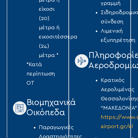
μέτρα ή
γραμμή
είκοσι
Σιδηροδρομικ
(20)
σύνδεση
μέτρα ή
Λιμενική
εικοσιτέσσερα
εξυπηρέτηση
(24)
Πληροφορί
μέτρα *
Αεροδρομί
*Κατά
περίπτωση
Κρατικός
ΟΤ
Αερολιμένας
Θεσσαλονίκη
Βιομηχανικά
“ΜΑΚΕΔΟΝΙΑ”
Οικόπεδα
https://www.
airport.gr/el
Παραγωγικές
Δραστηριότητες