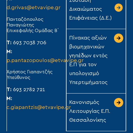
Σύσταση
d.grivas@etvavipe.gr
Δικαιώματος
Επιφάνειας (Δ.Ε.)
Πανταζόπουλος
Παναγιώτης
Επικεφαλής Ομάδας Β΄
Πίνακας αξιών
Τ:
693 7038 706
βιομηχανικών
Μ:
γηπέδων εντός
p.pantazopoulos@etvavipe.gr
Ε.Π για τον
Χρήστος Γιαπαντζής
υπολογισμό
Υπεύθυνος
Υπερτιμήματος
Τ:
693 2782 721
Μ:
Κανονισμός
c.giapantzis@etvavipe.gr
Λειτουργίας Ε.Π.
Θεσσαλονίκης