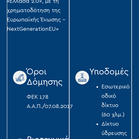
«Ελλάδα 2.0», με τη
χρηματοδότηση της
Ευρωπαϊκής Ένωσης –
NextGenerationEU»
Όροι
Υποδομές
Δόμησης
Εσωτερικό
οδικό
ΦΕΚ 178
δίκτυο
Α.Α.Π./07.08.2017
(60 χλμ.)
Δίκτυο
ύδρευσης