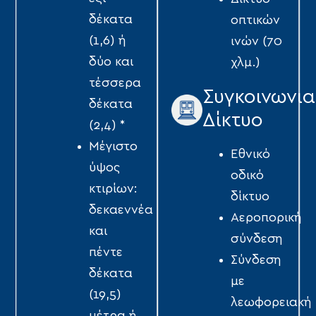
δέκατα
οπτικών
(1,6) ή
ινών (70
δύο και
χλμ.)
τέσσερα
Συγκοινωνια
δέκατα
Δίκτυο
(2,4) *
Μέγιστο
Εθνικό
ύψος
οδικό
κτιρίων:
δίκτυο
δεκαεννέα
Αεροπορική
και
σύνδεση
πέντε
Σύνδεση
δέκατα
με
(19,5)
λεωφορειακή