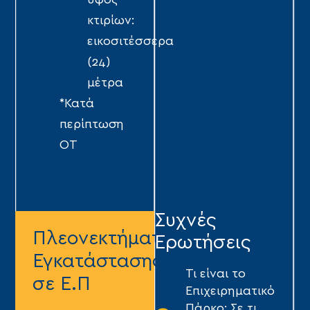
ύψος
κτιρίων:
εικοσιτέσσερα
(24)
μέτρα
*Κατά
περίπτωση
ΟΤ
Συχνές
Πλεονεκτήματα
Ερωτήσεις
Εγκατάστασης
Τι είναι το
σε Ε.Π
Επιχειρηματικό
Πάρκο; Σε τι