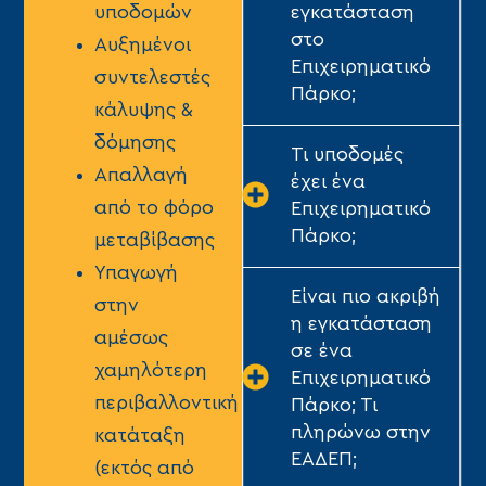
εγκατάσταση
υποδομών
στο
Αυξημένοι
Επιχειρηματικό
συντελεστές
Πάρκο;
κάλυψης &
δόμησης
Τι υποδομές
Απαλλαγή
έχει ένα
από το φόρο
Επιχειρηματικό
Πάρκο;
μεταβίβασης
Υπαγωγή
Είναι πιο ακριβή
στην
η εγκατάσταση
αμέσως
σε ένα
χαμηλότερη
Επιχειρηματικό
περιβαλλοντική
Πάρκο; Τι
πληρώνω στην
κατάταξη
ΕΑΔΕΠ;
(εκτός από