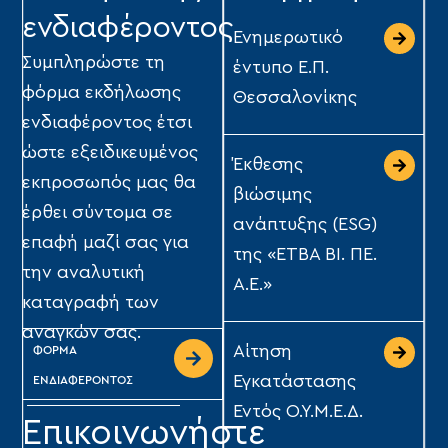
ενδιαφέροντος
Ενημερωτικό
Συμπληρώστε τη
έντυπο Ε.Π.
φόρμα εκδήλωσης
Θεσσαλονίκης
ενδιαφέροντος έτσι
ώστε εξειδικευμένος
Έκθεσης
εκπροσωπός μας θα
βιώσιμης
έρθει σύντομα σε
ανάπτυξης (ESG)
επαφή μαζί σας για
της «ΕΤΒΑ ΒΙ. ΠΕ.
την αναλυτική
Α.Ε.»
καταγραφή των
αναγκών σας.
Αίτηση
ΦΟΡΜΑ
Εγκατάστασης
ΕΝΔΙΑΦΕΡΟΝΤΟΣ
Εντός Ο.Υ.Μ.Ε.Δ.
Επικοινωνήστε