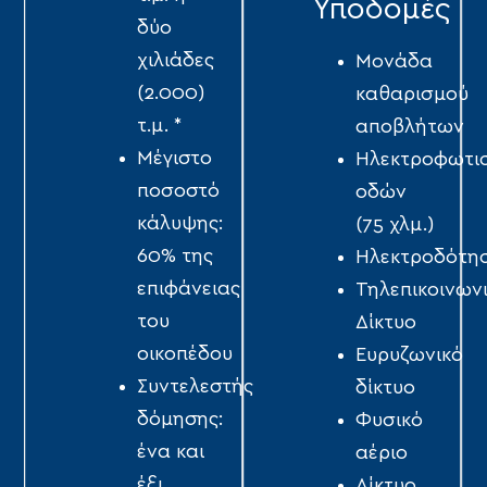
Υποδομές
δύο
χιλιάδες
Μονάδα
(2.000)
καθαρισμού
τ.μ. *
αποβλήτων
Μέγιστο
Ηλεκτροφωτι
ποσοστό
οδών
κάλυψης:
(75 χλμ.)
60% της
Ηλεκτροδότη
επιφάνειας
Τηλεπικοινων
του
Δίκτυο
οικοπέδου
Ευρυζωνικό
Συντελεστής
δίκτυο
δόμησης:
Φυσικό
ένα και
αέριο
έξι
Δίκτυο