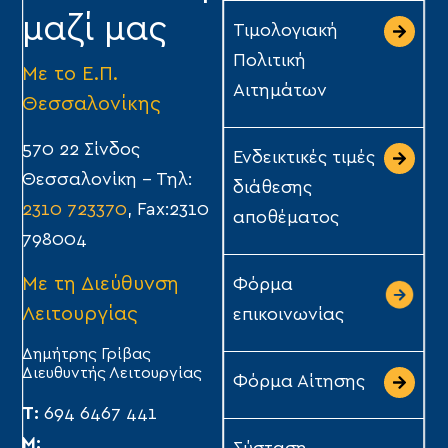
μαζί μας
Τιμολογιακή
Πολιτική
Με το Ε.Π.
Αιτημάτων
Θεσσαλονίκης
570 22 Σίνδος
Ενδεικτικές τιμές
Θεσσαλονίκη – Τηλ:
διάθεσης
2310 723370
, Fax:2310
αποθέματος
798004
Με τη Διεύθυνση
Φόρμα
Λειτουργίας
επικοινωνίας
Δημήτρης Γρίβας
Διευθυντής Λειτουργίας
Φόρμα Αίτησης
Τ:
694 6467 441
Μ: