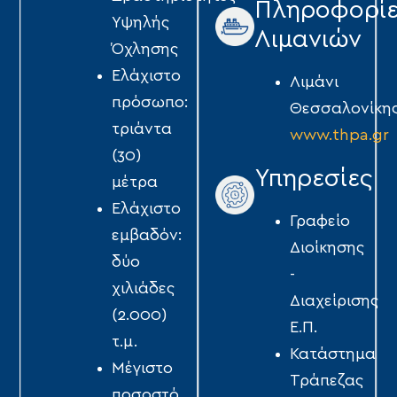
Πληροφορί
Υψηλής
Λιμανιών
Όχλησης
Ελάχιστο
Λιμάνι
πρόσωπο:
Θεσσαλονίκη
τριάντα
www.thpa.gr
(30)
Υπηρεσίες
μέτρα
Ελάχιστο
Γραφείο
εμβαδόν:
Διοίκησης
δύο
-
χιλιάδες
Διαχείρισης
(2.000)
Ε.Π.
τ.μ.
Κατάστημα
Μέγιστο
Τράπεζας
ποσοστό