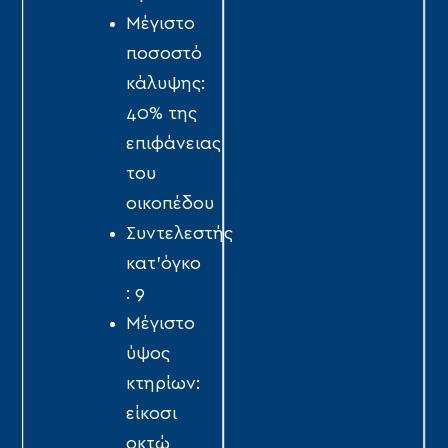
Μέγιστο
ποσοστό
κάλυψης:
40% της
επιφάνειας
του
οικοπέδου
Συντελεστής
κατ’όγκο
: 9
Μέγιστο
ύψος
κτηρίων:
είκοσι
οκτώ