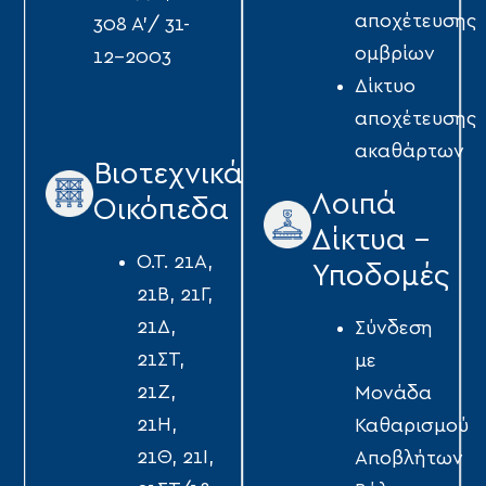
αποχέτευσης
308 Α'/ 31-
οµβρίων
12-2003
Δίκτυο
αποχέτευσης
ακαθάρτων
Βιοτεχνικά
Λοιπά
Οικόπεδα
Δίκτυα -
Ο.Τ. 21Α,
Υποδομές
21Β, 21Γ,
21Δ,
Σύνδεση
21ΣΤ,
με
21Ζ,
Μονάδα
21Η,
Καθαρισμού
21Θ, 21Ι,
Αποβλήτων