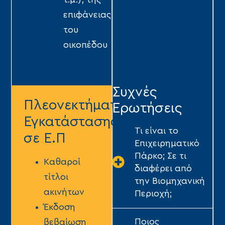
επιφάνειας
του
οικοπέδου
Συχνές
Πλεονεκτήματα
Ερωτήσεις
Εγκατάστασης
Τι είναι το
σε Ε.Π
Επιχειρηματικό
Πάρκο; Σε τι
Kαθαροί
διαφέρει από
τίτλοι
την Βιομηχανική
ακινήτων
Περιοχή;
Έκδοση
Ποιος
βεβαίωση