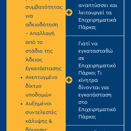
αναπτύσσει και
συμβατότητας
λειτουργεί τα
για
Επιχειρηματικά
αδειοδότηση
Πάρκα;
– Απαλλαγή
από το
Γιατί να
εγκατασταθώ
στάδιο της
σε
Άδειας
Επιχειρηματικό
Εγκατάστασης
Πάρκο; Τι
Ανεπτυγμένο
κίνητρα
δίκτυο
δίνονται για
εγκατάσταση
υποδομών
στο
Αυξημένοι
Επιχειρηματικό
συντελεστές
Πάρκο;
κάλυψης &
δόμησης