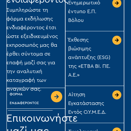
ενδιαφέροντος
Ενημερωτικό
Συμπληρώστε τη
έντυπο Ε.Π.
φόρμα εκδήλωσης
Βόλου
ενδιαφέροντος έτσι
ώστε εξειδικευμένος
Έκθεσης
εκπροσωπός μας θα
βιώσιμης
έρθει σύντομα σε
ανάπτυξης (ESG)
επαφή μαζί σας για
της «ΕΤΒΑ ΒΙ. ΠΕ.
την αναλυτική
Α.Ε.»
καταγραφή των
αναγκών σας.
Αίτηση
ΦΟΡΜΑ
Εγκατάστασης
ΕΝΔΙΑΦΕΡΟΝΤΟΣ
Εντός Ο.Υ.Μ.Ε.Δ.
Επικοινωνήστε