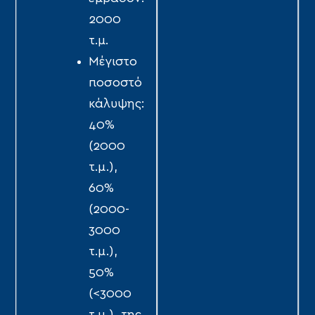
2000
τ.µ.
Μέγιστο
ποσοστό
κάλυψης:
40%
(2000
τ.μ.),
60%
(2000-
3000
τ.μ.),
50%
(<3000
τ.μ.), της