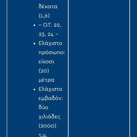
δέκατα
(1,6)
-- Ο.Τ. 22,
23, 24 --
Ελάχιστο
πρόσωπο:
είκοσι
(20)
μέτρα
Ελάχιστο
εμβαδόν:
δύο
χιλιάδες
(2000)
τ.µ.