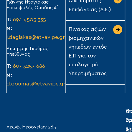
Δικαιώματος
Γιάννης Νταγιάκας
Επικεφαλής Ομάδας Α΄
Επιφάνειας (Δ.Ε.)
Τ:
694 4505 335
Μ:
Πίνακας αξιών
i.dagiakas@etvavipe.gr
βιομηχανικών
γηπέδων εντός
Δημήτρης Γκούμας
Υπεύθυνος
Ε.Π για τον
υπολογισμό
Τ:
697 3257 686
Υπερτιμήματος
Μ:
d.goumas@etvavipe.gr
Η
Υπ
Δι
Ετ
Εγ
κα
Λεωφ. Μεσογείων 265
Επ
Ψη