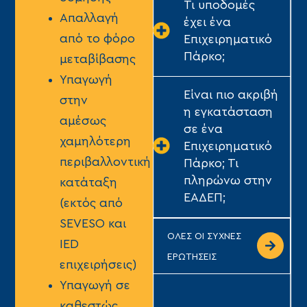
Τι υποδομές
Απαλλαγή
έχει ένα
από το φόρο
Επιχειρηματικό
Πάρκο;
μεταβίβασης
Υπαγωγή
Είναι πιο ακριβή
στην
η εγκατάσταση
αμέσως
σε ένα
χαμηλότερη
Επιχειρηματικό
περιβαλλοντική
Πάρκο; Τι
πληρώνω στην
κατάταξη
ΕΑΔΕΠ;
(εκτός από
SEVESO και
ΟΛΕΣ ΟΙ ΣΥΧΝΕΣ
IED
ΕΡΩΤΗΣΕΙΣ
επιχειρήσεις)
Υπαγωγή σε
καθεστώς