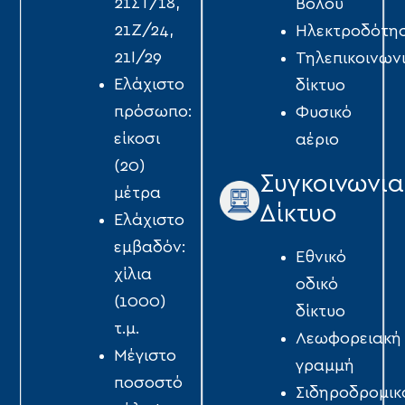
21ΣΤ/18,
Βόλου
21Ζ/24,
Ηλεκτροδότη
21Ι/29
Τηλεπικοινων
Ελάχιστο
δίκτυο
πρόσωπο:
Φυσικό
είκοσι
αέριο
(20)
Συγκοινωνια
μέτρα
Δίκτυο
Ελάχιστο
εμβαδόν:
Εθνικό
χίλια
οδικό
(1000)
δίκτυo
τ.µ.
Λεωφορειακή
Μέγιστο
γραμμή
ποσοστό
Σιδηροδρομικ