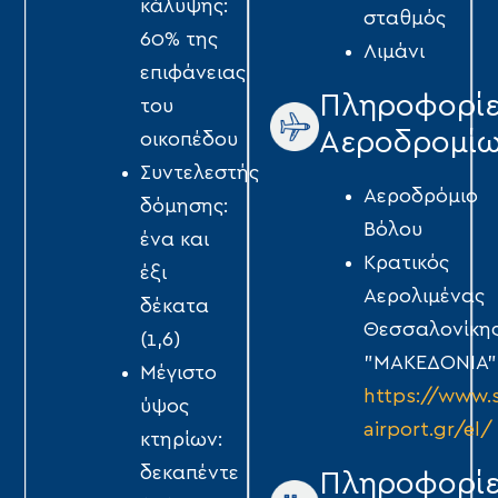
κάλυψης:
σταθμός
60% της
Λιμάνι
επιφάνειας
Πληροφορί
του
Αεροδρομί
οικοπέδου
Συντελεστής
Αεροδρόμιο
δόμησης:
Βόλου
ένα και
Κρατικός
έξι
Αερολιμένας
δέκατα
Θεσσαλονίκη
(1,6)
"ΜΑΚΕΔΟΝΙΑ"
Μέγιστο
https://www.
ύψος
airport.gr/el/
κτηρίων:
δεκαπέντε
Πληροφορί