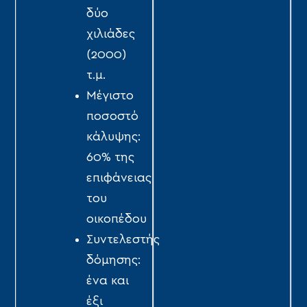
δύο
χιλιάδες
(2000)
τ.µ.
Μέγιστο
ποσοστό
κάλυψης:
60% της
επιφάνειας
του
οικοπέδου
Συντελεστής
δόμησης:
ένα και
έξι