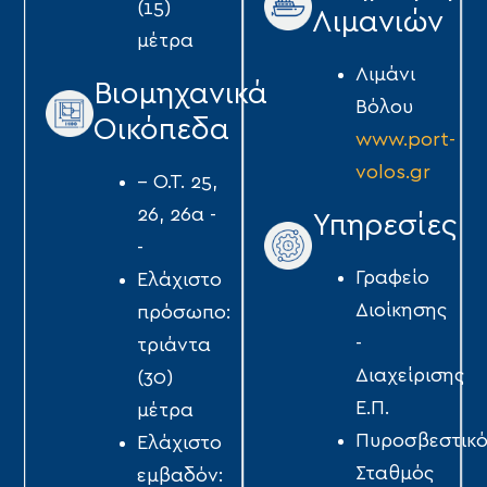
(15)
Λιμανιών
μέτρα
Λιμάνι
Βιομηχανικά
Βόλου
Οικόπεδα
www.port-
volos.gr
-- Ο.Τ. 25,
26, 26α -
Υπηρεσίες
-
Γραφείο
Ελάχιστο
Διοίκησης
πρόσωπο:
-
τριάντα
Διαχείρισης
(30)
Ε.Π.
μέτρα
Πυροσβεστικό
Ελάχιστο
Σταθμός
εμβαδόν: