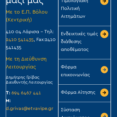
μαζί μας
Τιμολογιακή
Πολιτική
Με το Ε.Π. Βόλου
Αιτημάτων
(Κεντρική)
410 04 Λάρισα – Τηλ:
Ενδεικτικές τιμές
2410 541435
, Fax:2410
διάθεσης
541435
αποθέματος
Με τη Διεύθυνση
Λειτουργίας
Φόρμα
επικοινωνίας
Δημήτρης Γρίβας
Διευθυντής Λειτουργίας
Φόρμα Αίτησης
Τ:
694 6467 441
Μ:
d.grivas@etvavipe.gr
Σύσταση