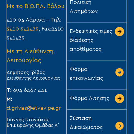
Πολιτική
Με το ΒΙΟ.ΠΑ. Βόλου
Αιτημάτων
410 04 Λάρισα – Τηλ:
2410 541435
, Fax:2410
Ενδεικτικές τιμές
541435
διάθεσης
αποθέματος
Με τη Διεύθυνση
Λειτουργίας
Φόρμα
Δημήτρης Γρίβας
Διευθυντής Λειτουργίας
επικοινωνίας
Τ:
694 6467 441
Φόρμα Αίτησης
Μ:
d.grivas@etvavipe.gr
Σύσταση
Γιάννης Νταγιάκας
Επικεφαλής Ομάδας Α΄
Δικαιώματος