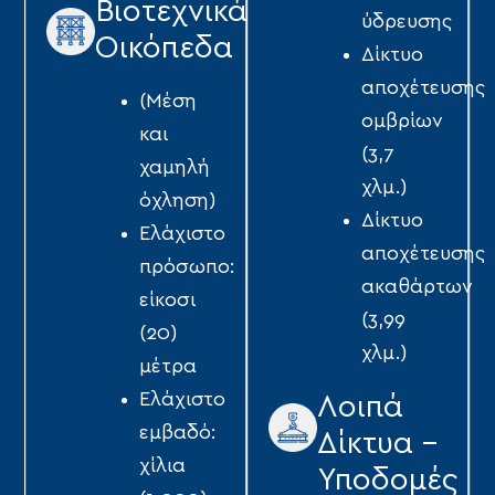
Βιοτεχνικά
ύδρευσης
Οικόπεδα
Δίκτυο
αποχέτευσης
(Μέση
οµβρίων
και
(3,7
χαµηλή
χλμ.)
όχληση)
Δίκτυο
Ελάχιστο
αποχέτευσης
πρόσωπο:
ακαθάρτων
είκοσι
(3,99
(20)
χλμ.)
µέτρα
Ελάχιστο
Λοιπά
εµβαδό:
Δίκτυα -
χίλια
Υποδομές