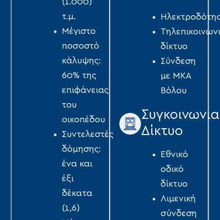
(1.000)
τ.µ.
Ηλεκτροδότη
Μέγιστο
Τηλεπικοινων
ποσοστό
δίκτυο
κάλυψης:
Σύνδεση
60% της
με ΜΚΑ
επιφάνειας
Βόλου
του
Συγκοινωνια
οικοπέδου
Δίκτυο
Συντελεστές
δόµησης:
Εθνικό
ένα και
οδικό
έξι
δίκτυο
δέκατα
Λιμενική
(1,6)
σύνδεση