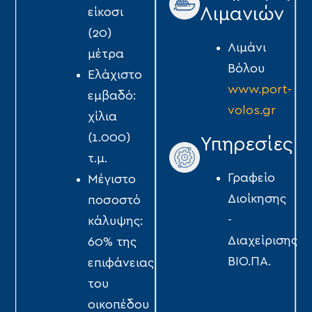
Λιμανιών
είκοσι
(20)
Λιμάνι
µέτρα
Βόλου
Ελάχιστο
www.port-
εµβαδό:
volos.gr
χίλια
(1.000)
Υπηρεσίες
τ.µ.
Γραφείο
Μέγιστο
Διοίκησης
ποσοστό
-
κάλυψης:
Διαχείρισης
60% της
ΒΙΟ.ΠΑ.
επιφάνειας
του
οικοπέδου