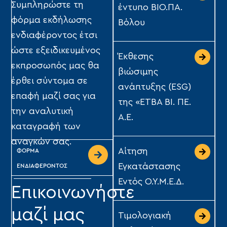
Συμπληρώστε τη
έντυπο ΒΙΟ.ΠΑ.
φόρμα εκδήλωσης
Βόλου
ενδιαφέροντος έτσι
ώστε εξειδικευμένος
Έκθεσης
εκπροσωπός μας θα
βιώσιμης
έρθει σύντομα σε
ανάπτυξης (ESG)
επαφή μαζί σας για
της «ΕΤΒΑ ΒΙ. ΠΕ.
την αναλυτική
Α.Ε.
καταγραφή των
αναγκών σας.
Αίτηση
ΦΟΡΜΑ
Εγκατάστασης
ΕΝΔΙΑΦΕΡΟΝΤΟΣ
Εντός Ο.Υ.Μ.Ε.Δ.
Επικοινωνήστε
μαζί μας
Τιμολογιακή