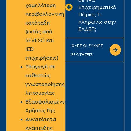
σε ένα
χαμηλότερη
Επιχειρηματικό
περιβαλλοντική
Πάρκο; Τι
πληρώνω στην
κατάταξη
ΕΑΔΕΠ;
(εκτός από
SEVESO και
ΟΛΕΣ ΟΙ ΣΥΧΝΕΣ
IED
ΕΡΩΤΗΣΕΙΣ
επιχειρήσεις)
Υπαγωγή σε
καθεστώς
γνωστοποίησης
λειτουργίας
Εξασφαλισμένες
Χρήσεις Γης
Δυνατότητα
Ανάπτυξης