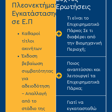
Πλεονεκτήματα
Ερωτήσεις
Εγκατάστασης
Τι είναι το
σε Ε.Π
Επιχειρηματικό
Πάρκο; Σε τι
Kαθαροί
διαφέρει από
τίτλοι
την Βιομηχανική
ακινήτων
Περιοχή;
Έκδοση
Ποιος
βεβαίωση
αναπτύσσει και
συμβατότητας
λειτουργεί τα
για
Επιχειρηματικά
αδειοδότηση
Πάρκα;
– Απαλλαγή
από το
Γιατί να
εγκατασταθώ
στάδιο της