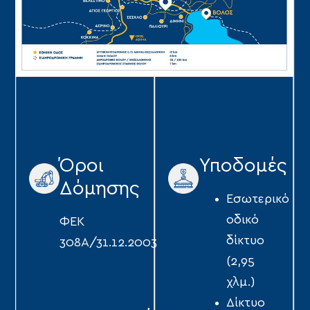
Όροι
Υποδομές
Δόμησης
Eσωτερικό
οδικό
ΦΕΚ
δίκτυο
308Α/31.12.2003
(2,95
χλμ.)
Δίκτυο