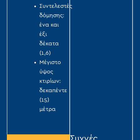
Συντελεστές
δόµησης:
ένα και
έξι
δέκατα
(1,6)
Μέγιστο
ύψος
κτιρίων:
δεκαπέντε
(15)
µέτρα
Συχνές