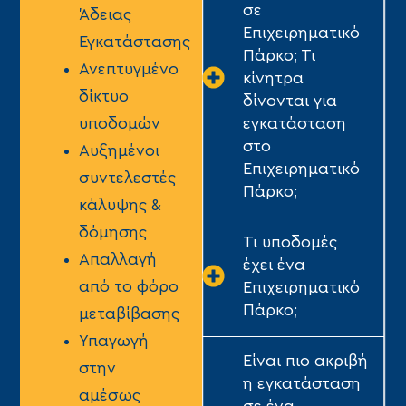
σε
Άδειας
Επιχειρηματικό
Εγκατάστασης
Πάρκο; Τι
Ανεπτυγμένο
κίνητρα
δίκτυο
δίνονται για
εγκατάσταση
υποδομών
στο
Αυξημένοι
Επιχειρηματικό
συντελεστές
Πάρκο;
κάλυψης &
δόμησης
Τι υποδομές
Απαλλαγή
έχει ένα
από το φόρο
Επιχειρηματικό
Πάρκο;
μεταβίβασης
Υπαγωγή
Είναι πιο ακριβή
στην
η εγκατάσταση
αμέσως