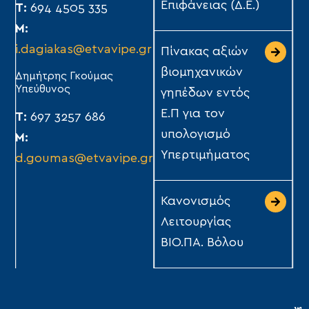
Επιφάνειας (Δ.Ε.)
Τ:
694 4505 335
Μ:
i.dagiakas@etvavipe.gr
Πίνακας αξιών
βιομηχανικών
Δημήτρης Γκούμας
Υπεύθυνος
γηπέδων εντός
Ε.Π για τον
Τ:
697 3257 686
υπολογισμό
Μ:
Υπερτιμήματος
d.goumas@etvavipe.gr
Κανονισμός
Λειτουργίας
ΒΙΟ.ΠΑ. Βόλου