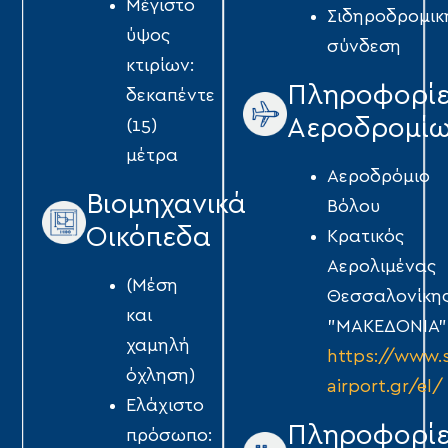
Μέγιστο
Σιδηροδρομικ
ύψος
σύνδεση
κτιρίων:
Πληροφορί
δεκαπέντε
Αεροδρομί
(15)
µέτρα
Αεροδρόμιο
Βιομηχανικά
Βόλου
Οικόπεδα
Κρατικός
Αερολιμένας
(Μέση
Θεσσαλονίκη
και
"ΜΑΚΕΔΟΝΙΑ"
χαµηλή
https://www.
όχληση)
airport.gr/el/
Ελάχιστο
Πληροφορί
πρόσωπο: