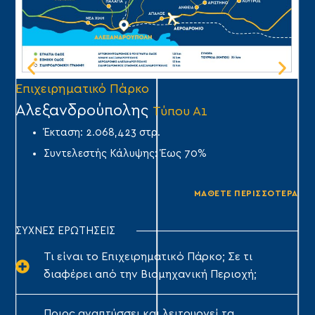
Επιχειρηματικό Πάρκο
Επ
Αλεξανδρούπολης
Ά
Τύπου Α1
Έκταση: 2.068,423 στρ.
Συντελεστής Κάλυψης: Έως 70%
ΜΑΘΕΤΕ ΠΕΡΙΣΣΟΤΕΡΑ
ΣΥΧΝΕΣ ΕΡΩΤΗΣΕΙΣ
Τι είναι το Επιχειρηματικό Πάρκο; Σε τι
διαφέρει από την Βιομηχανική Περιοχή;
Ποιος αναπτύσσει και λειτουργεί τα