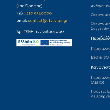
Ανθρώπιν
(1ος Όροφος)
Τηλ.:
210 9540000
Οικονομικ
email:
contact@etvavipe.gr
Οικονομικ
Συγγενών
Αρ. ΓΕΜΗ: 127396001000
Περιβάλ
Περιβαλλο
ESG & ISO
Κανονιστ
Περιβαλλο
(ΑΕΠΟ)
Πράξεις Ε
Λειτουργί