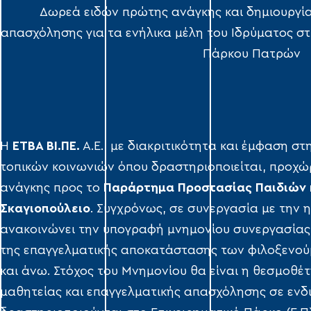
Δωρεά ειδών πρώτης ανάγκης και δημιουργία
απασχόλησης για τα ενήλικα μέλη του Ιδρύματος στι
Πάρκου Πατρών
Η
ΕΤΒΑ ΒΙ.ΠΕ.
Α.Ε., με διακριτικότητα και έμφαση στ
τοπικών κοινωνιών όπου δραστηριοποιείται, προχ
ανάγκης προς το
Παράρτημα Προστασίας Παιδιών 
Σκαγιοπούλειο
. Συγχρόνως, σε συνεργασία με την η
ανακοινώνει την υπογραφή μνημονίου συνεργασίας 
της επαγγελματικής αποκατάστασης των φιλοξενούμ
και άνω. Στόχος του Μνημονίου θα είναι η θεσμοθ
μαθητείας και επαγγελματικής απασχόλησης σε ενδι