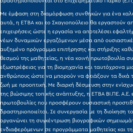
δραστηριοποιούνται στο Επιχειρηματικό Πάρκο (Ε.Π
Με έμφαση στη διαμόρφωση συνθηκών για ένα καλύ
αυτά, η ΕΤΒΑ και το Σκαγιοπούλειο θα εργαστούν απ
επιχειρήσεις ώστε η εργασία να αποτελέσει εφαλτ
νέων δυναμικών εργαζόμενων μέσα από ουσιαστικές
αυξημένο πρόγραμμα επιτήρησης και στήριξης καθ
θεσμού της μαθητείας, η νέα κοινή πρωτοβουλία σ
εξωστρέφειας για τη βιομηχανία και ταυτόχρονα μι
ανθρώπους ώστε να μπορούν να φτιάξουν τα δικά τ
ζωή με προοπτική. Με διαρκή δέσμευση στην ενίσχυ
της βιώσιμης τοπικής ανάπτυξης, η ΕΤΒΑ ΒΙ.ΠΕ. Α.Ε.
πρωτοβουλίες που προσφέρουν ουσιαστική προστιθέ
δραστηριοποιείται. Σε συνεργασία με τη διοίκηση το
οργανώνει τη συγκέντρωση βιογραφικών σημειωμάτ
ενδιαφερόμενων σε προγράμματα μαθητείας και τη