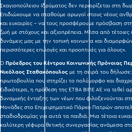
Σκαγιοπούλειου Ιδρύματος δεν περιορίζεται στη δω
Επιδιώκουμε να σταθούμε αρωγοί στους νέους ανθρ
και ευκαιρίες – να τους προσφέρουμε πρόσβαση στη
ζωή με στόχους και αξιοπρέπεια. Μέσα από τέτοιες
δυνάμεις μας με την τοπική κοινωνία και διαμορφώ
περισσότερες επιλογές και προοπτικές για όλους».
Ο
Πρόεδρος του Κέντρου Κοινωνικής Πρόνοιας Περ
Νικόλαος Σταθακόπουλος
με τη σειρά του δήλωσε:
πρωτοβουλία που στηρίζει το πολύμορφο και διαχρο
Ειδικότερα, η πρόθεση της ΕΤΒΑ ΒΙΠΕ ΑΕ να τεθεί 
δυναμικής ένταξης των νέων που φιλοξενούνται στ
Μονάδες στο Επιχειρηματικό Πάρκο Πατρών αποτελεί
σταδιοδρομίας για αυτά τα παιδιά. Μια τέτοια ευκα
καλύτερη γέφυρα θετικής συνεργασίας ανάμεσα στον