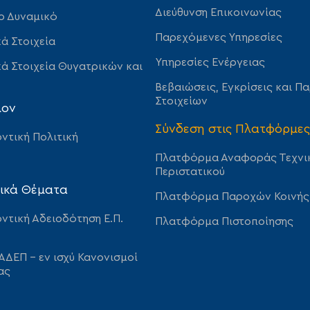
Διεύθυνση Επικοινωνίας
ο Δυναμικό
Παρεχόμενες Υπηρεσίες
ά Στοιχεία
Υπηρεσίες Ενέργειας
ά Στοιχεία Θυγατρικών και
Βεβαιώσεις, Εγκρίσεις και Π
Στοιχείων
λον
Σύνδεση στις Πλατφόρμες
ντική Πολιτική
Πλατφόρμα Αναφοράς Τεχνι
Περιστατικού
ικά Θέματα
Πλατφόρμα Παροχών Κοινής
ντική Αδειοδότηση Ε.Π.
Πλατφόρμα Πιστοποίησης
ΑΔΕΠ – εν ισχύ Κανονισμοί
ας