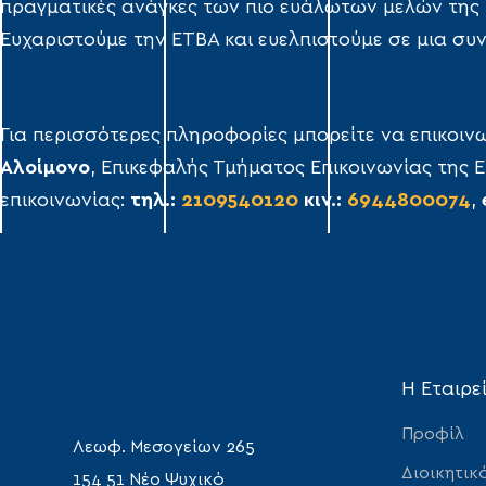
πραγματικές ανάγκες των πιο ευάλωτων μελών της 
Ευχαριστούμε την ΕΤΒΑ και ευελπιστούμε σε μια συ
Για περισσότερες πληροφορίες μπορείτε να επικοινω
Αλοίμονο
, Επικεφαλής Τμήματος Επικοινωνίας της Ε
επικοινωνίας:
τηλ.:
2109540120
κιν.:
6944800074
,
Η Εταιρε
Προφίλ
Λεωφ. Μεσογείων 265
Διοικητικ
154 51 Νέο Ψυχικό