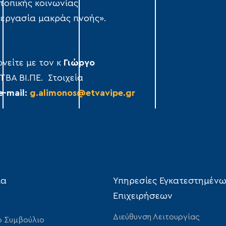
τοπικής κοινωνίας.
νεργασία μακράς πνοής».
νείτε με τον κ
Γιώργο
ΤΒΑ ΒΙ.ΠΕ. Στοιχεία
e-mail:
g.alimonos@etvavipe.gr
ία
Υπηρεσίες Εγκατεστημέν
Επιχειρήσεων
Διεύθυνση Λειτουργίας
ό Συμβούλιο