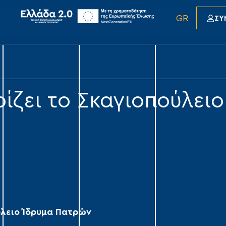
GR
ΣΥ
ηρίζει το Σκαγιοπούλει
ούλειο Ίδρυμα Πατρών