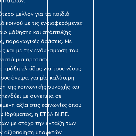
) Πατρών.
τερο μέλλον για τα παιδιά
ό κοινού με τις ενδιαφερόμενες
ήριο μάθησης και ανάπτυξης
, παραγωγικές δράσεις. Με
ώς και με την ενδυνάμωση του
υνιστά μια πρόταση
α πράξη ελπίδας για τους νέους
ους όνειρα για μία καλύτερη
ση της κοινωνικής συνοχής και
 επενδύει με συνέπεια σε
μενη αξία στις κοινωνίες όπου
υ Ιδρύματος, η ΕΤΒΑ ΒΙ.ΠΕ.
ων με στόχο την ένταξη των
ν αξιοποίηση υπαρκτών