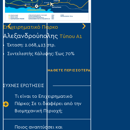
Επιχειρηματικό Πάρκο
Επιχειρηματικό
Αλεξανδρούπολης
Άμφισσας
Τύπου Α1
Τύ
Έκταση: 2.068,423 στρ.
Έκταση: 356,007
Συντελεστής Κάλυψης: Έως 70%
Συντελεστής Κά
ΜΑΘΕΤΕ ΠΕΡΙΣΣΟΤΕΡΑ
ΣΥΧΝΕΣ ΕΡΩΤΗΣΕΙΣ
Τι είναι το Επιχειρηματικό
Πάρκο; Σε τι διαφέρει από την
Βιομηχανική Περιοχή;
Ποιος αναπτύσσει και