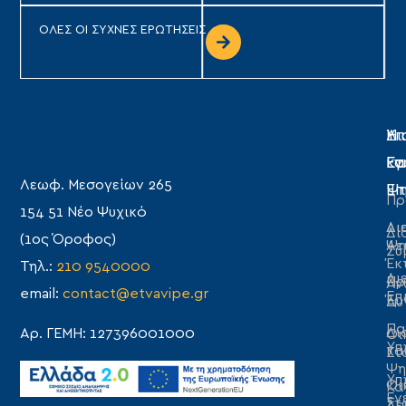
ΟΛΕΣ ΟΙ ΣΥΧΝΕΣ ΕΡΩΤΗΣΕΙΣ
Η
Υπ
Δι
Ετ
Εγ
κα
Λεωφ. Μεσογείων 265
Επ
Ψη
Πρ
154 51 Νέο Ψυχικό
Δι
Δι
Δι
(1ος Όροφος)
Λε
Ψη
Συ
Έκ
Τηλ.:
210 9540000
Δι
Πρ
Αν
email:
contact@etvavipe.gr
Επ
Έρ
Δυ
Πα
Δι
Αρ. ΓΕΜΗ: 127396001000
Οι
Υπ
κα
Στ
Ψη
Υπ
Οι
Κα
Εν
Στ
Λε