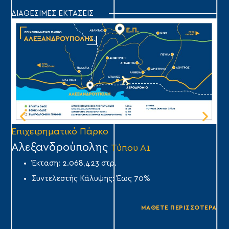
ΔΙΑΘΕΣΙΜΕΣ ΕΚΤΑΣΕΙΣ
Επιχειρηματικό Πάρκο
Επ
Αλεξανδρούπολης
Ά
Τύπου Α1
Έκταση: 2.068,423 στρ.
Συντελεστής Κάλυψης: Έως 70%
ΜΑΘΕΤΕ ΠΕΡΙΣΣΟΤΕΡΑ