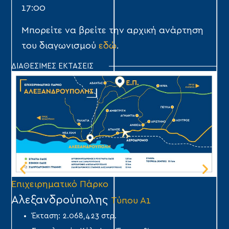
17:00
Μπορείτε να βρείτε την αρχική ανάρτηση
του διαγωνισμού
εδώ
.
ΔΙΑΘΕΣΙΜΕΣ ΕΚΤΑΣΕΙΣ
Επιχειρηματικό Πάρκο
Επ
Αλεξανδρούπολης
Ά
Τύπου Α1
Έκταση: 2.068,423 στρ.