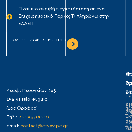
Είναι πιο ακριβή η εγκατάσταση σε ένα
Επιχειρηματικό Πάρκο; Τι πληρώνω στην
ΕΑΔΕΠ;
ΟΛΕΣ ΟΙ ΣΥΧΝΕΣ ΕΡΩΤΗΣΕΙΣ
Η
Υπ
Δι
Ετ
Εγ
κα
Λεωφ. Μεσογείων 265
Επ
Ψη
Πρ
154 51 Νέο Ψυχικό
Δι
Δι
Δι
(1ος Όροφος)
Λε
Ψη
Συ
Έκ
Τηλ.:
210 9540000
Δι
Πρ
Αν
email:
contact@etvavipe.gr
Επ
Έρ
Δυ