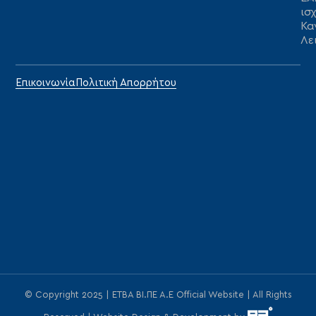
ισ
Κα
Λε
Επικοινωνία
Πολιτική Απορρήτου
© Copyright 2025 | ΕΤΒΑ ΒΙ.ΠΕ Α.Ε Official Website | All Rights