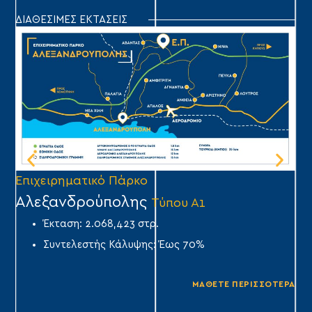
ΔΙΑΘΕΣΙΜΕΣ ΕΚΤΑΣΕΙΣ
Επιχειρηματικό Πάρκο
Επ
Αλεξανδρούπολης
Ά
Τύπου Α1
Έκταση: 2.068,423 στρ.
Συντελεστής Κάλυψης: Έως 70%
ΜΑΘΕΤΕ ΠΕΡΙΣΣΟΤΕΡΑ